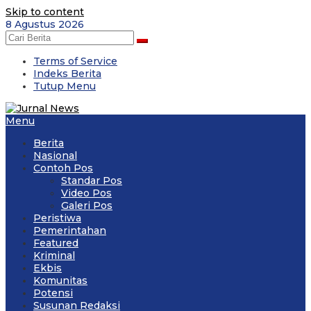
Skip to content
8 Agustus 2026
Terms of Service
Indeks Berita
Tutup Menu
Menu
Berita
Nasional
Contoh Pos
Standar Pos
Video Pos
Galeri Pos
Peristiwa
Pemerintahan
Featured
Kriminal
Ekbis
Komunitas
Potensi
Susunan Redaksi