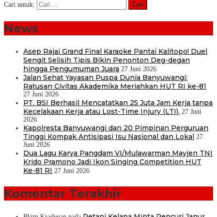
Cari untuk:
News
Asep Rajai Grand Final Karaoke Pantai Kalitopo! Duel
Sengit Selisih Tipis Bikin Penonton Deg-degan
hingga Pengumuman Juara
27 Juni 2026
Jalan Sehat Yayasan Puspa Dunia Banyuwangi:
Ratusan Civitas Akademika Meriahkan HUT RI ke-81
27 Juni 2026
PT. BSI Berhasil Mencatatkan 25 Juta Jam Kerja tanpa
Kecelakaan Kerja atau Lost-Time Injury (LTI).
27 Juni
2026
Kapolresta Banyuwangi dan 20 Pimpinan Perguruan
Tinggi Kompak Antisipasi Isu Nasional dan Lokal
27
Juni 2026
Dua Lagu Karya Pangdam VI/Mulawarman Mayjen TNI
Krido Pramono Jadi Ikon Singing Competition HUT
Ke-81 RI
27 Juni 2026
Komentar Terakhir
Petani Kelapa Minta Pencuri Janur
Bktm Kradenan
pada