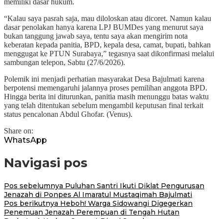
memiliki dasar hukum.
“Kalau saya pasrah saja, mau diloloskan atau dicoret. Namun kalau
dasar penolakan hanya karena LPJ BUMDes yang menurut saya
bukan tanggung jawab saya, tentu saya akan mengirim nota
keberatan kepada panitia, BPD, kepala desa, camat, bupati, bahkan
menggugat ke PTUN Surabaya,” tegasnya saat dikonfirmasi melalui
sambungan telepon, Sabtu (27/6/2026).
Polemik ini menjadi perhatian masyarakat Desa Bajulmati karena
berpotensi memengaruhi jalannya proses pemilihan anggota BPD.
Hingga berita ini diturunkan, panitia masih menunggu batas waktu
yang telah ditentukan sebelum mengambil keputusan final terkait
status pencalonan Abdul Ghofar. (Venus).
Share on:
WhatsApp
Navigasi pos
Pos sebelumnya
Puluhan Santri Ikuti Diklat Pengurusan
Jenazah di Ponpes Al Imaratul Mustaqimah Bajulmati
Pos berikutnya
Heboh! Warga Sidowangi Digegerkan
Penemuan Jenazah Perempuan di Tengah Hutan