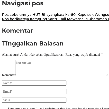
Navigasi pos
Pos sebelumnya
HUT Bhayangkara ke-80, Kapolsek Wongsore
Pos berikutnya
Kampung Santri Bali Mewarnai Muharoman D
Komentar
Tinggalkan Balasan
Alamat surel Anda tidak akan dipublikasikan.
Ruas yang wajib ditandai
*
Komentar
Save my name, email, and website in this browser for the next time I c