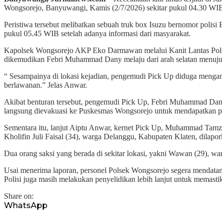
Wongsorejo, Banyuwangi, Kamis (2/7/2026) sekitar pukul 04.30 WI
Peristiwa tersebut melibatkan sebuah truk box Isuzu bernomor poli
pukul 05.45 WIB setelah adanya informasi dari masyarakat.
Kapolsek Wongsorejo AKP Eko Darmawan melalui Kanit Lantas Polsek
dikemudikan Febri Muhammad Dany melaju dari arah selatan menuju ut
“ Sesampainya di lokasi kejadian, pengemudi Pick Up diduga menga
berlawanan.” Jelas Anwar.
Akibat benturan tersebut, pengemudi Pick Up, Febri Muhammad Dan
langsung dievakuasi ke Puskesmas Wongsorejo untuk mendapatkan p
Sementara itu, lanjut Aiptu Anwar, kernet Pick Up, Muhammad Tamz
Kholifin Juli Faisal (34), warga Delanggu, Kabupaten Klaten, dilap
Dua orang saksi yang berada di sekitar lokasi, yakni Wawan (29), wa
Usai menerima laporan, personel Polsek Wongsorejo segera mendatangi
Polisi juga masih melakukan penyelidikan lebih lanjut untuk memasti
Share on:
WhatsApp