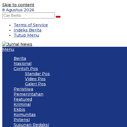
Skip to content
8 Agustus 2026
Terms of Service
Indeks Berita
Tutup Menu
Menu
Berita
Nasional
Contoh Pos
Standar Pos
Video Pos
Galeri Pos
Peristiwa
Pemerintahan
Featured
Kriminal
Ekbis
Komunitas
Potensi
Susunan Redaksi