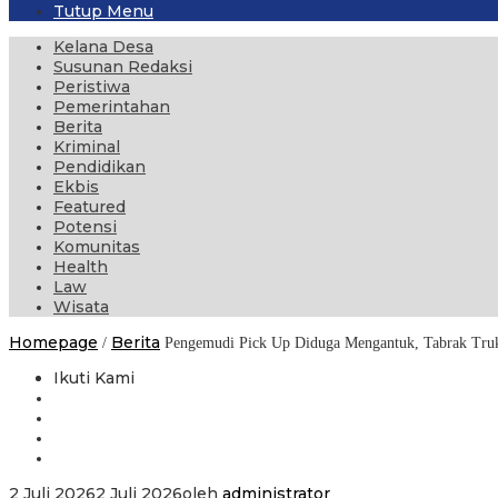
Tutup Menu
Kelana Desa
Susunan Redaksi
Peristiwa
Pemerintahan
Berita
Kriminal
Pendidikan
Ekbis
Featured
Potensi
Komunitas
Health
Law
Wisata
Homepage
Berita
/
Pengemudi Pick Up Diduga Mengantuk, Tabrak Truk
Ikuti Kami
2 Juli 2026
2 Juli 2026
oleh
administrator