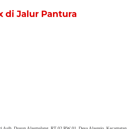
di Jalur Pantura
ari Asih, Dusun Alasmalang, RT 02 RW 01, Desa Alasrejo, Kecamatan