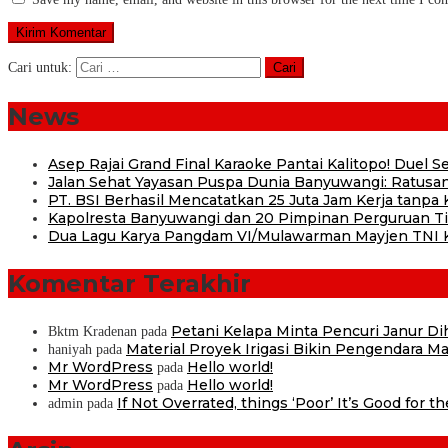
Cari untuk:
News
Asep Rajai Grand Final Karaoke Pantai Kalitopo! Duel
Jalan Sehat Yayasan Puspa Dunia Banyuwangi: Ratusan
PT. BSI Berhasil Mencatatkan 25 Juta Jam Kerja tanpa K
Kapolresta Banyuwangi dan 20 Pimpinan Perguruan Tin
Dua Lagu Karya Pangdam VI/Mulawarman Mayjen TNI Kr
Komentar Terakhir
Petani Kelapa Minta Pencuri Janur D
Bktm Kradenan
pada
Material Proyek Irigasi Bikin Pengendara Mat
haniyah
pada
Mr WordPress
Hello world!
pada
Mr WordPress
Hello world!
pada
If Not Overrated, things ‘Poor’ It’s Good for t
admin
pada