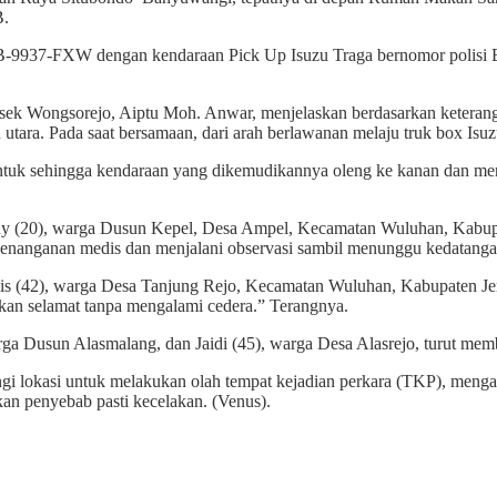
B.
si B-9937-FXW dengan kendaraan Pick Up Isuzu Traga bernomor polisi
 Wongsorejo, Aiptu Moh. Anwar, menjelaskan berdasarkan keterangan
ara. Pada saat bersamaan, dari arah berlawanan melaju truk box Isuzu
ntuk sehingga kendaraan yang dikemudikannya oleng ke kanan dan men
y (20), warga Dusun Kepel, Desa Ampel, Kecamatan Wuluhan, Kabupa
enanganan medis dan menjalani observasi sambil menunggu kedatangan
is (42), warga Desa Tanjung Rejo, Kecamatan Wuluhan, Kabupaten Jem
orkan selamat tanpa mengalami cedera.” Terangnya.
rga Dusun Alasmalang, dan Jaidi (45), warga Desa Alasrejo, turut mem
 lokasi untuk melakukan olah tempat kejadian perkara (TKP), mengatur
kan penyebab pasti kecelakan. (Venus).