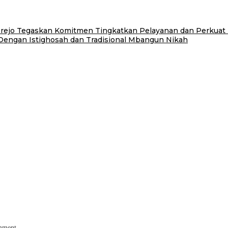
jo Tegaskan Komitmen Tingkatkan Pelayanan dan Perkuat Ko
engan Istighosah dan Tradisional Mbangun Nikah
omment.