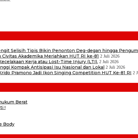
 Sengit Selisih Tipis Bikin Penonton Deg-degan hingga Pengu
 Civitas Akademika Meriahkan HUT RI ke-81
2 Juli 2026
ecelakaan Kerja atau Lost-Time Injury (LTI).
2 Juli 2026
ggi Kompak Antisipasi Isu Nasional dan Lokal
2 Juli 2026
ido Pramono Jadi Ikon Singing Competition HUT Ke-81 RI
2 
ihukum Berat
i !
he Body