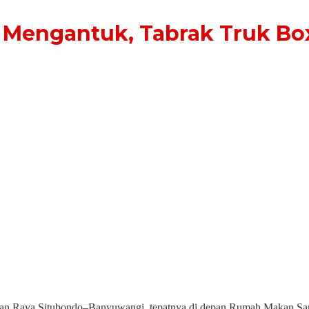
Mengantuk, Tabrak Truk Box 
i Jalan Raya Situbondo–Banyuwangi, tepatnya di depan Rumah Makan S