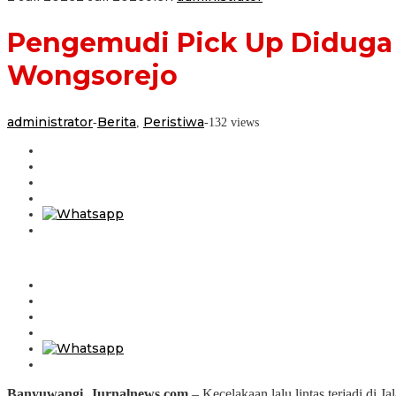
Pengemudi Pick Up Diduga 
Wongsorejo
administrator
Berita
Peristiwa
-
,
-
132 views
Banyuwangi, Jurnalnews.com
– Kecelakaan lalu lintas terjadi d