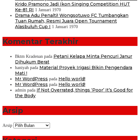
Krido Pramono Jadi Ikon Singing Competition HUT
Ke-81 RI
1 Januari 1970
Drama Adu Penalti! Wongsotuwo FC Tumbangkan
Tuan Rumah, Resmi Juara Open Tournament
Alasbuluh Cup I
1 Januari 1970
Komentar Terakhir
Petani Kelapa Minta Pencuri Janur
Bktm Kradenan
pada
Dihukum Berat
Material Proyek Irigasi Bikin Pengendara
haniyah
pada
Mati !
Mr WordPress
Hello world!
pada
Mr WordPress
Hello world!
pada
If Not Overrated, things ‘Poor’ It’s Good for
admin
pada
the Body
Arsip
Arsip