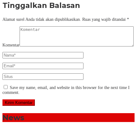
Tinggalkan Balasan
Alamat surel Anda tidak akan dipublikasikan.
Ruas yang wajib ditandai
*
Komentar
Save my name, email, and website in this browser for the next time I
comment.
News