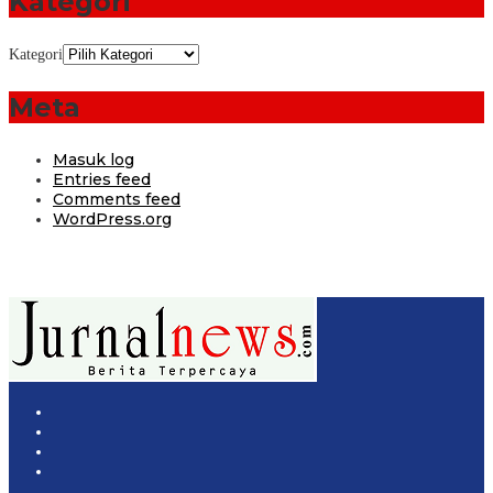
Kategori
Kategori
Meta
Masuk log
Entries feed
Comments feed
WordPress.org