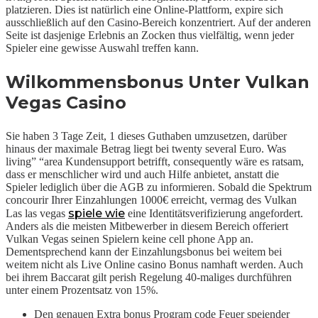
platzieren. Dies ist natürlich eine Online-Plattform, expire sich
ausschließlich auf den Casino-Bereich konzentriert. Auf der anderen
Seite ist dasjenige Erlebnis an Zocken thus vielfältig, wenn jeder
Spieler eine gewisse Auswahl treffen kann.
Wilkommensbonus Unter Vulkan
Vegas Casino
Sie haben 3 Tage Zeit, 1 dieses Guthaben umzusetzen, darüber
hinaus der maximale Betrag liegt bei twenty several Euro. Was
living” “area Kundensupport betrifft, consequently wäre es ratsam,
dass er menschlicher wird und auch Hilfe anbietet, anstatt die
Spieler lediglich über die AGB zu informieren. Sobald die Spektrum
concourir Ihrer Einzahlungen 1000€ erreicht, vermag des Vulkan
spiele wie
Las las vegas
eine Identitätsverifizierung angefordert.
Anders als die meisten Mitbewerber in diesem Bereich offeriert
Vulkan Vegas seinen Spielern keine cell phone App an.
Dementsprechend kann der Einzahlungsbonus bei weitem bei
weitem nicht als Live Online casino Bonus namhaft werden. Auch
bei ihrem Baccarat gilt perish Regelung 40-maliges durchführen
unter einem Prozentsatz von 15%.
Den genauen Extra bonus Program code Feuer speiender