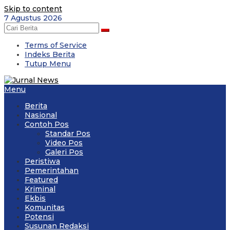
Skip to content
7 Agustus 2026
Terms of Service
Indeks Berita
Tutup Menu
Menu
Berita
Nasional
Contoh Pos
Standar Pos
Video Pos
Galeri Pos
Peristiwa
Pemerintahan
Featured
Kriminal
Ekbis
Komunitas
Potensi
Susunan Redaksi