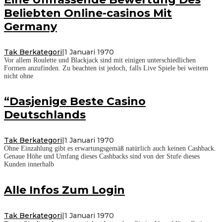
Beliebten Online-casinos Mit
Germany
Tak Berkategori
|
1 Januari 1970
Vor allem Roulette und Blackjack sind mit einigen unterschiedlichen
Formen anzufinden. Zu beachten ist jedoch, falls Live Spiele bei weitem
nicht ohne
“Dasjenige Beste Casino
Deutschlands
Tak Berkategori
|
1 Januari 1970
Ohne Einzahlung gibt es erwartungsgemäß natürlich auch keinen Cashback.
Genaue Höhe und Umfang dieses Cashbacks sind von der Stufe dieses
Kunden innerhalb
Alle Infos Zum Login
Tak Berkategori
|
1 Januari 1970