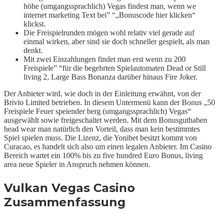
höhe (umgangssprachlich) Vegas findest man, wenn we
internet marketing Text bei” “„Bonuscode hier klicken“
klickst.
Die Freispielrunden mögen wohl relativ viel gerade auf
einmal wirken, aber sind sie doch schneller gespielt, als man
denkt.
Mit zwei Einzahlungen findet man erst wenn zu 200
Freispiele” “für die begehrten Spielautomaten Dead or Still
living 2, Large Bass Bonanza darüber hinaus Fire Joker.
Der Anbieter wird, wie doch in der Einleitung erwähnt, von der
Brivio Limited betrieben. In diesem Untermenü kann der Bonus „50
Freispiele Feuer speiender berg (umgangssprachlich) Vegas“
ausgewählt sowie freigeschaltet werden. Mit dem Bonusguthaben
head wear man natürlich den Vorteil, dass man kein bestimmtes
Spiel spielen muss. Die Lizenz, die Yonibet besitzt kommt von
Curacao, es handelt sich also um einen legalen Anbieter. Im Casino
Bereich wartet ein 100% bis zu five hundred Euro Bonus, living
area neue Spieler in Anspruch nehmen können.
Vulkan Vegas Casino
Zusammenfassung