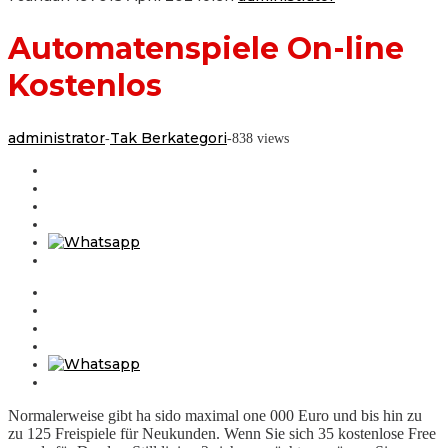
Automatenspiele On-line
Kostenlos
administrator
Tak Berkategori
-
-
838 views
Normalerweise gibt ha sido maximal one 000 Euro und bis hin zu
zu 125 Freispiele für Neukunden. Wenn Sie sich 35 kostenlose Free