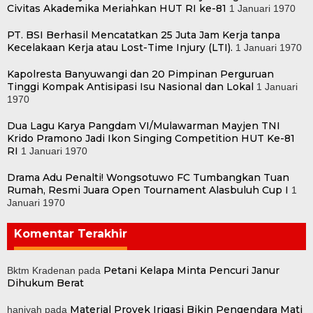
Civitas Akademika Meriahkan HUT RI ke-81
1 Januari 1970
PT. BSI Berhasil Mencatatkan 25 Juta Jam Kerja tanpa
Kecelakaan Kerja atau Lost-Time Injury (LTI).
1 Januari 1970
Kapolresta Banyuwangi dan 20 Pimpinan Perguruan
Tinggi Kompak Antisipasi Isu Nasional dan Lokal
1 Januari
1970
Dua Lagu Karya Pangdam VI/Mulawarman Mayjen TNI
Krido Pramono Jadi Ikon Singing Competition HUT Ke-81
RI
1 Januari 1970
Drama Adu Penalti! Wongsotuwo FC Tumbangkan Tuan
Rumah, Resmi Juara Open Tournament Alasbuluh Cup I
1
Januari 1970
Komentar Terakhir
Petani Kelapa Minta Pencuri Janur
Bktm Kradenan
pada
Dihukum Berat
Material Proyek Irigasi Bikin Pengendara Mati
haniyah
pada