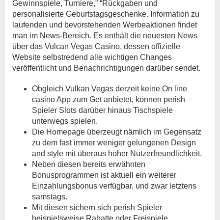
Gewinnspiele, Turniere,” “Rückgaben und
personalisierte Geburtstagsgeschenke. Information zu
laufenden und bevorstehenden Werbeaktionen findet
man im News-Bereich. Es enthält die neuesten News
über das Vulcan Vegas Casino, dessen offizielle
Website selbstredend alle wichtigen Changes
veröffentlicht und Benachrichtigungen darüber sendet.
Obgleich Vulkan Vegas derzeit keine On line
casino App zum Get anbietet, können perish
Spieler Slots darüber hinaus Tischspiele
unterwegs spielen.
Die Homepage überzeugt nämlich im Gegensatz
zu dem fast immer weniger gelungenen Design
and style mit überaus hoher Nutzerfreundlichkeit.
Neben diesen bereits erwähnten
Bonusprogrammen ist aktuell ein weiterer
Einzahlungsbonus verfügbar, und zwar letztens
samstags.
Mit diesen sichern sich perish Spieler
beispielsweise Rabatte oder Freispiele.