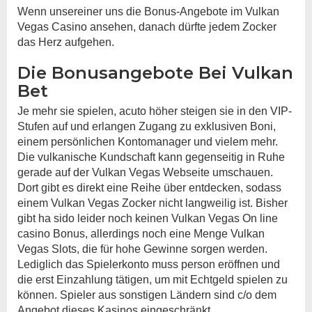
Wenn unsereiner uns die Bonus-Angebote im Vulkan
Vegas Casino ansehen, danach dürfte jedem Zocker
das Herz aufgehen.
Die Bonusangebote Bei Vulkan
Bet
Je mehr sie spielen, acuto höher steigen sie in den VIP-
Stufen auf und erlangen Zugang zu exklusiven Boni,
einem persönlichen Kontomanager und vielem mehr.
Die vulkanische Kundschaft kann gegenseitig in Ruhe
gerade auf der Vulkan Vegas Webseite umschauen.
Dort gibt es direkt eine Reihe über entdecken, sodass
einem Vulkan Vegas Zocker nicht langweilig ist. Bisher
gibt ha sido leider noch keinen Vulkan Vegas On line
casino Bonus, allerdings noch eine Menge Vulkan
Vegas Slots, die für hohe Gewinne sorgen werden.
Lediglich das Spielerkonto muss person eröffnen und
die erst Einzahlung tätigen, um mit Echtgeld spielen zu
können. Spieler aus sonstigen Ländern sind c/o dem
Angebot dieses Kasinos eingeschränkt.