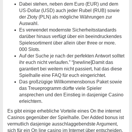
Dabei stehen, neben dem Euro (EUR) und dem
US-Dollar (USD) auch jeder Rubel (RUB) sowie
der Złoty (PLN) als mögliche Währungen zur
Auswahl.
Es verwendet modernste Sicherheitsstandards
darüber hinaus verfügt über ein beeindruckendes
Spielesortiment über allein über three or more.
000 Slots.
Auf der Suche je nach der perfekten Antwort solltet
ihr euch nicht verlaufen.” “[newline]Damit das
garantiert bei weitem nicht passiert, hat das diese
Spielhalle eine FAQ für euch eingerichtet.
Das großzügige Willkommensbonus Paket sowie
das Treueprogramm dürfte viele Spieler
ansprechen und den Einstieg in dasjenige Casino
erleichtern.
Es gibt einige erhebliche Vorteile eines On the internet
Casinos gegenüber der Spielhalle. Der Added bonus ist
vermutlich dasjenige ausschlaggebendste Argument,
sich für ein On line casino im Internet über entscheiden.