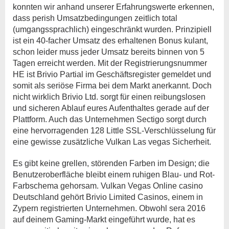
konnten wir anhand unserer Erfahrungswerte erkennen,
dass perish Umsatzbedingungen zeitlich total
(umgangssprachlich) eingeschränkt wurden. Prinzipiell
ist ein 40-facher Umsatz des erhaltenen Bonus kulant,
schon leider muss jeder Umsatz bereits binnen von 5
Tagen erreicht werden. Mit der Registrierungsnummer
HE ist Brivio Partial im Geschäftsregister gemeldet und
somit als seriöse Firma bei dem Markt anerkannt. Doch
nicht wirklich Brivio Ltd. sorgt für einen reibungslosen
und sicheren Ablauf eures Aufenthaltes gerade auf der
Plattform. Auch das Unternehmen Sectigo sorgt durch
eine hervorragenden 128 Little SSL-Verschlüsselung für
eine gewisse zusätzliche Vulkan Las vegas Sicherheit.
Es gibt keine grellen, störenden Farben im Design; die
Benutzeroberfläche bleibt einem ruhigen Blau- und Rot-
Farbschema gehorsam. Vulkan Vegas Online casino
Deutschland gehört Brivio Limited Casinos, einem in
Zypern registrierten Unternehmen. Obwohl sera 2016
auf deinem Gaming-Markt eingeführt wurde, hat es