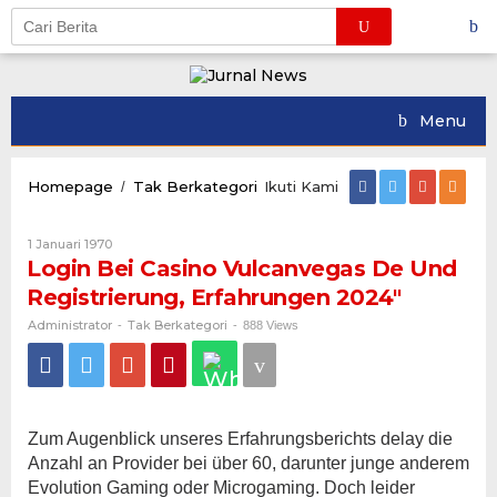
Skip
to
content
Menu
Login
Homepage
Tak Berkategori
Ikuti Kami
/
Bei
Casino
Oleh
1 Januari 1970
Vulcanvegas
Administrator
Login Bei Casino Vulcanvegas De Und
De
Und
Registrierung, Erfahrungen 2024″
Registrierung,
Erfahrungen
Administrator
Tak Berkategori
-
-
888 Views
2024"
Zum Augenblick unseres Erfahrungsberichts delay die
Anzahl an Provider bei über 60, darunter junge anderem
Evolution Gaming oder Microgaming. Doch leider