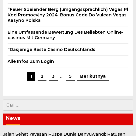
“Feuer Speiender Berg (umgangssprachlich) Vegas Pl
Kod Promocyjny 2024 ️ Bonus Code Do Vulcan Vegas
Kasyno Polska
Eine Umfassende Bewertung Des Beliebten Online-
casinos Mit Germany
“Dasjenige Beste Casino Deutschlands
Alle Infos Zum Login
1
2
3
…
5
Berikutnya
Cari
untuk:
News
Jalan Sehat Yayasan Puspa Dunia Banyuwangi: Ratusan