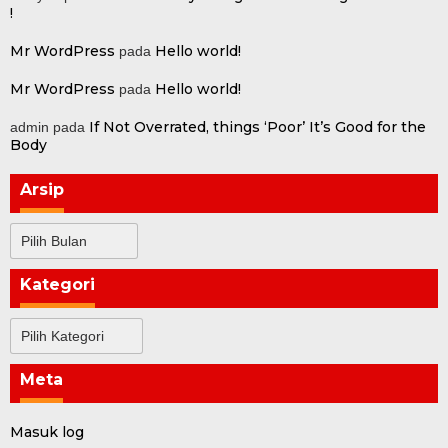
!
Mr WordPress
Hello world!
pada
Mr WordPress
Hello world!
pada
If Not Overrated, things ‘Poor’ It’s Good for the
admin
pada
Body
Arsip
Arsip
Kategori
Kategori
Meta
Masuk log