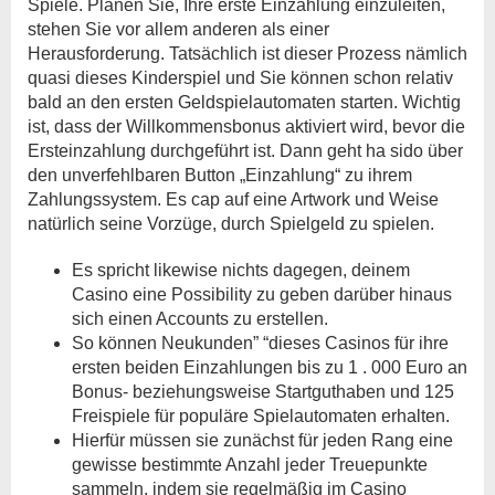
Spiele. Planen Sie, Ihre erste Einzahlung einzuleiten,
stehen Sie vor allem anderen als einer
Herausforderung. Tatsächlich ist dieser Prozess nämlich
quasi dieses Kinderspiel und Sie können schon relativ
bald an den ersten Geldspielautomaten starten. Wichtig
ist, dass der Willkommensbonus aktiviert wird, bevor die
Ersteinzahlung durchgeführt ist. Dann geht ha sido über
den unverfehlbaren Button „Einzahlung“ zu ihrem
Zahlungssystem. Es cap auf eine Artwork und Weise
natürlich seine Vorzüge, durch Spielgeld zu spielen.
Es spricht likewise nichts dagegen, deinem
Casino eine Possibility zu geben darüber hinaus
sich einen Accounts zu erstellen.
So können Neukunden” “dieses Casinos für ihre
ersten beiden Einzahlungen bis zu 1 . 000 Euro an
Bonus- beziehungsweise Startguthaben und 125
Freispiele für populäre Spielautomaten erhalten.
Hierfür müssen sie zunächst für jeden Rang eine
gewisse bestimmte Anzahl jeder Treuepunkte
sammeln, indem sie regelmäßig im Casino