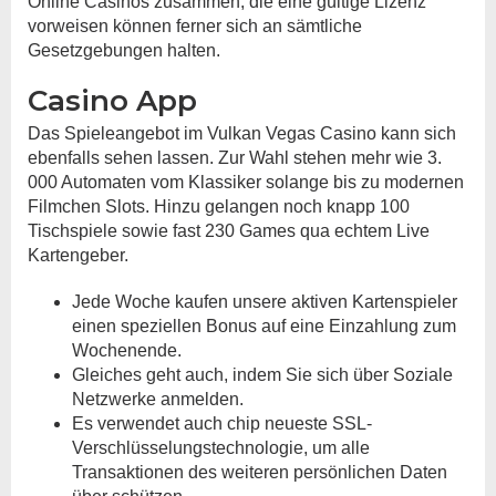
Online Casinos zusammen, die eine gültige Lizenz
vorweisen können ferner sich an sämtliche
Gesetzgebungen halten.
Casino App
Das Spieleangebot im Vulkan Vegas Casino kann sich
ebenfalls sehen lassen. Zur Wahl stehen mehr wie 3.
000 Automaten vom Klassiker solange bis zu modernen
Filmchen Slots. Hinzu gelangen noch knapp 100
Tischspiele sowie fast 230 Games qua echtem Live
Kartengeber.
Jede Woche kaufen unsere aktiven Kartenspieler
einen speziellen Bonus auf eine Einzahlung zum
Wochenende.
Gleiches geht auch, indem Sie sich über Soziale
Netzwerke anmelden.
Es verwendet auch chip neueste SSL-
Verschlüsselungstechnologie, um alle
Transaktionen des weiteren persönlichen Daten