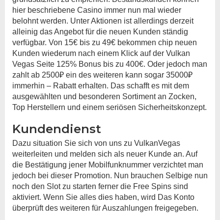
hier beschriebene Casino immer nun mal wieder
belohnt werden. Unter Aktionen ist allerdings derzeit
alleinig das Angebot für die neuen Kunden ständig
verfügbar. Von 15€ bis zu 49€ bekommen chip neuen
Kunden wiederum nach einem Klick auf der Vulkan
Vegas Seite 125% Bonus bis zu 400€. Oder jedoch man
zahlt ab 2500₽ ein des weiteren kann sogar 35000₽
immerhin – Rabatt erhalten. Das schafft es mit dem
ausgewählten und besonderen Sortiment an Zocken,
Top Herstellern und einem seriösen Sicherheitskonzept.
Kundendienst
Dazu situation Sie sich von uns zu VulkanVegas
weiterleiten und melden sich als neuer Kunde an. Auf
die Bestätigung jener Mobilfunknummer verzichtet man
jedoch bei dieser Promotion. Nun brauchen Selbige nun
noch den Slot zu starten ferner die Free Spins sind
aktiviert. Wenn Sie alles dies haben, wird Das Konto
überprüft des weiteren für Auszahlungen freigegeben.