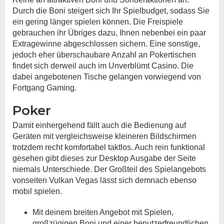
Durch die Boni steigert sich Ihr Spielbudget, sodass Sie
ein gering länger spielen können. Die Freispiele
gebrauchen ihr Übriges dazu, Ihnen nebenbei ein paar
Extragewinne abgeschlossen sichern. Eine sonstige,
jedoch eher überschaubare Anzahl an Pokertischen
findet sich derweil auch im Unverblümt Casino. Die
dabei angebotenen Tische gelangen vorwiegend von
Fortgang Gaming.
Poker
Damit einhergehend fällt auch die Bedienung auf
Geräten mit vergleichsweise kleineren Bildschirmen
trotzdem recht komfortabel taktlos. Auch rein funktional
gesehen gibt dieses zur Desktop Ausgabe der Seite
niemals Unterschiede. Der Großteil des Spielangebots
vonseiten Vulkan Vegas lässt sich demnach ebenso
mobil spielen.
Mit deinem breiten Angebot mit Spielen,
großzügigen Boni und einer benutzerfreundlichen