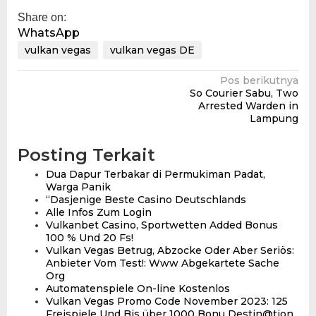
Share on:
WhatsApp
vulkan vegas
vulkan vegas DE
Navigasi
Pos berikutnya
So Courier Sabu, Two
pos
Arrested Warden in
Lampung
Posting Terkait
Dua Dapur Terbakar di Permukiman Padat,
Warga Panik
“Dasjenige Beste Casino Deutschlands
Alle Infos Zum Login
Vulkanbet Casino, Sportwetten Added Bonus
100 % Und 20 Fs!
Vulkan Vegas Betrug, Abzocke Oder Aber Seriös:
Anbieter Vom Test!: Www Abgekartete Sache
Org
Automatenspiele On-line Kostenlos
Vulkan Vegas Promo Code November 2023: 125
Freispiele Und Bis über 1000 Bonu Destin@tion