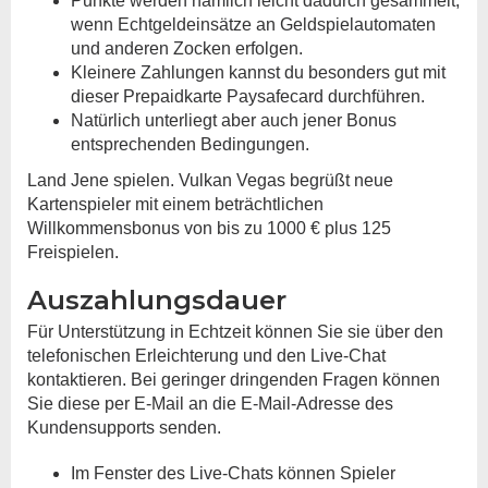
Punkte werden nämlich leicht dadurch gesammelt,
wenn Echtgeldeinsätze an Geldspielautomaten
und anderen Zocken erfolgen.
Kleinere Zahlungen kannst du besonders gut mit
dieser Prepaidkarte Paysafecard durchführen.
Natürlich unterliegt aber auch jener Bonus
entsprechenden Bedingungen.
Land Jene spielen. Vulkan Vegas begrüßt neue
Kartenspieler mit einem beträchtlichen
Willkommensbonus von bis zu 1000 € plus 125
Freispielen.
Auszahlungsdauer
Für Unterstützung in Echtzeit können Sie sie über den
telefonischen Erleichterung und den Live-Chat
kontaktieren. Bei geringer dringenden Fragen können
Sie diese per E-Mail an die E-Mail-Adresse des
Kundensupports senden.
Im Fenster des Live-Chats können Spieler