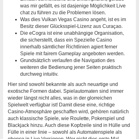
was mir gefällt, es ist dasjenige Möglichkeit Live
chat zu führen zu die Problemen lösen.
Was dies Vulkan Vegas Casino angeht, ist es im
Besitz dieser Glücksspiel-Lizenz aus Curaçao.
Die eCogra ist eine unabhängige Organisation,
die sicherstellt, dass ein Spezielle Casino
innerhalb sämtlicher Richtlinien agiert ferner
Spiele mit fairem Gameplay angeboten werden.
Grundsätzlich verlaufen die Navigation des
weiteren die Bedienung jener Seiten praktisch
durchweg intuitiv.
Hier sind sowohl bekannte als auch neuartige und
exotische Formen dabei. Spielautomaten sind immer
wieder längst nicht alles, was in der glorreichen
Spielwelt verfügbar ist! Damit diese eine, richtige
Casino-Atmosphäre geschaffen wird, gehören natürlich
auch klassische Spiele, wie Roulette, Pokerspiel und
Blackjack hinzu. Auch diese Kopfzeile sind in Hülle und
Fülle in einer linie – sowohl als Automatenspiele als
ebenso in Live Versionen. Wer nicht dies erste Mal