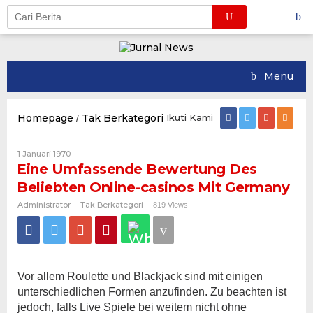
Skip
to
content
Menu
Homepage
Tak Berkategori
Eine
Ikuti Kami
/
Umfassende
Bewertung
Oleh
1 Januari 1970
Des
Administrator
Eine Umfassende Bewertung Des
Beliebten
Online-
Beliebten Online-casinos Mit Germany
casinos
Administrator
Tak Berkategori
Mit
-
-
819 Views
Germany
Vor allem Roulette und Blackjack sind mit einigen
unterschiedlichen Formen anzufinden. Zu beachten ist
jedoch, falls Live Spiele bei weitem nicht ohne