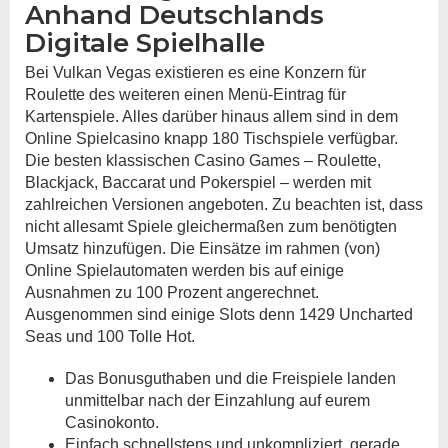
Anhand Deutschlands
Digitale Spielhalle
Bei Vulkan Vegas existieren es eine Konzern für
Roulette des weiteren einen Menü-Eintrag für
Kartenspiele. Alles darüber hinaus allem sind in dem
Online Spielcasino knapp 180 Tischspiele verfügbar.
Die besten klassischen Casino Games – Roulette,
Blackjack, Baccarat und Pokerspiel – werden mit
zahlreichen Versionen angeboten. Zu beachten ist, dass
nicht allesamt Spiele gleichermaßen zum benötigten
Umsatz hinzufügen. Die Einsätze im rahmen (von)
Online Spielautomaten werden bis auf einige
Ausnahmen zu 100 Prozent angerechnet.
Ausgenommen sind einige Slots denn 1429 Uncharted
Seas und 100 Tolle Hot.
Das Bonusguthaben und die Freispiele landen
unmittelbar nach der Einzahlung auf eurem
Casinokonto.
Einfach schnellstens und unkompliziert, gerade