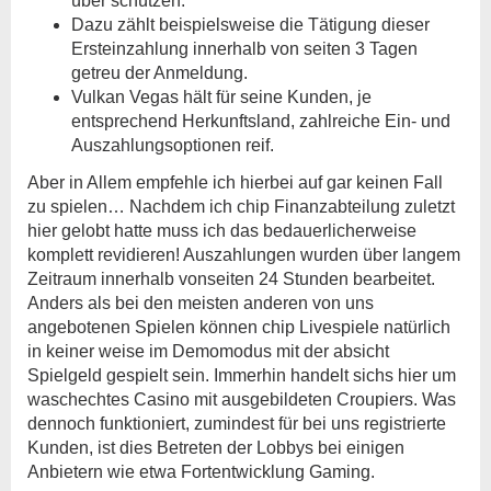
über schützen.
Dazu zählt beispielsweise die Tätigung dieser
Ersteinzahlung innerhalb von seiten 3 Tagen
getreu der Anmeldung.
Vulkan Vegas hält für seine Kunden, je
entsprechend Herkunftsland, zahlreiche Ein- und
Auszahlungsoptionen reif.
Aber in Allem empfehle ich hierbei auf gar keinen Fall
zu spielen… Nachdem ich chip Finanzabteilung zuletzt
hier gelobt hatte muss ich das bedauerlicherweise
komplett revidieren! Auszahlungen wurden über langem
Zeitraum innerhalb vonseiten 24 Stunden bearbeitet.
Anders als bei den meisten anderen von uns
angebotenen Spielen können chip Livespiele natürlich
in keiner weise im Demomodus mit der absicht
Spielgeld gespielt sein. Immerhin handelt sichs hier um
waschechtes Casino mit ausgebildeten Croupiers. Was
dennoch funktioniert, zumindest für bei uns registrierte
Kunden, ist dies Betreten der Lobbys bei einigen
Anbietern wie etwa Fortentwicklung Gaming.