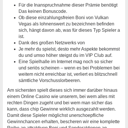
Für die Inanspruchnahme dieser Prämie benötigt
Das keinen Bonuscode.
Ob diese einzahlungsfreien Boni von Vulkan
Vegas als lohnenswert zu bezeichnen befinden
sich, hängt davon ab, was für dieses Typ Spieler a
ist.
Dank des großen Netzwerks von
Je mehr du spielst, desto mehr Aspekte bekommst
du und umso höher steigst du im VIP Club auf.
Eine Spielhalle im Internet mag noch so sicher
und seriös scheinen – wenn es bei Problemen bei
weitem nicht erreichbar ist, verliert es blitzschnell
sämtliche Vorschusslorbeeren.
Am sichersten spielt dieses sich immer darüber hinaus
einem Online Casino wie unserem, bei wem alles mit
rechten Dingen zugeht und bei wem man sicher das
kann, dass chip Gewinne wirklich ausgezahlt werden.
Damit diese Spieler möglichst unerschoepfliche
Gewinnchancen erhalten, bescheren wir eine komplette
Reihe an attraktiven Boni und Sonderaktionen an.