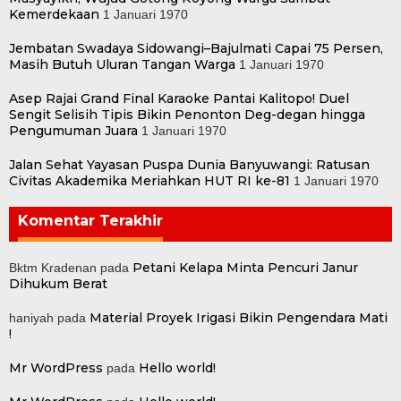
Kemerdekaan
1 Januari 1970
Jembatan Swadaya Sidowangi–Bajulmati Capai 75 Persen,
Masih Butuh Uluran Tangan Warga
1 Januari 1970
Asep Rajai Grand Final Karaoke Pantai Kalitopo! Duel
Sengit Selisih Tipis Bikin Penonton Deg-degan hingga
Pengumuman Juara
1 Januari 1970
Jalan Sehat Yayasan Puspa Dunia Banyuwangi: Ratusan
Civitas Akademika Meriahkan HUT RI ke-81
1 Januari 1970
Komentar Terakhir
Petani Kelapa Minta Pencuri Janur
Bktm Kradenan
pada
Dihukum Berat
Material Proyek Irigasi Bikin Pengendara Mati
haniyah
pada
!
Mr WordPress
Hello world!
pada