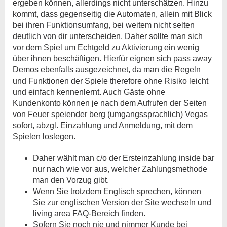
ergeben können, allerdings nicht unterschätzen. Hinzu
kommt, dass gegenseitig die Automaten, allein mit Blick
bei ihren Funktionsumfang, bei weitem nicht selten
deutlich von dir unterscheiden. Daher sollte man sich
vor dem Spiel um Echtgeld zu Aktivierung ein wenig
über ihnen beschäftigen. Hierfür eignen sich pass away
Demos ebenfalls ausgezeichnet, da man die Regeln
und Funktionen der Spiele therefore ohne Risiko leicht
und einfach kennenlernt. Auch Gäste ohne
Kundenkonto können je nach dem Aufrufen der Seiten
von Feuer speiender berg (umgangssprachlich) Vegas
sofort, abzgl. Einzahlung und Anmeldung, mit dem
Spielen loslegen.
Daher wählt man c/o der Ersteinzahlung inside bar
nur nach wie vor aus, welcher Zahlungsmethode
man den Vorzug gibt.
Wenn Sie trotzdem Englisch sprechen, können
Sie zur englischen Version der Site wechseln und
living area FAQ-Bereich finden.
Sofern Sie noch nie und nimmer Kunde bei