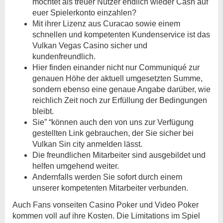
möchtet als treuer Nutzer endlich wieder Cash auf
euer Spielerkonto einzahlen?
Mit ihrer Lizenz aus Curacao sowie einem
schnellen und kompetenten Kundenservice ist das
Vulkan Vegas Casino sicher und
kundenfreundlich.
Hier finden einander nicht nur Communiqué zur
genauen Höhe der aktuell umgesetzten Summe,
sondern ebenso eine genaue Angabe darüber, wie
reichlich Zeit noch zur Erfüllung der Bedingungen
bleibt.
Sie” “können auch den von uns zur Verfügung
gestellten Link gebrauchen, der Sie sicher bei
Vulkan Sin city anmelden lässt.
Die freundlichen Mitarbeiter sind ausgebildet und
helfen umgehend weiter.
Andernfalls werden Sie sofort durch einem
unserer kompetenten Mitarbeiter verbunden.
Auch Fans vonseiten Casino Poker und Video Poker
kommen voll auf ihre Kosten. Die Limitations im Spiel