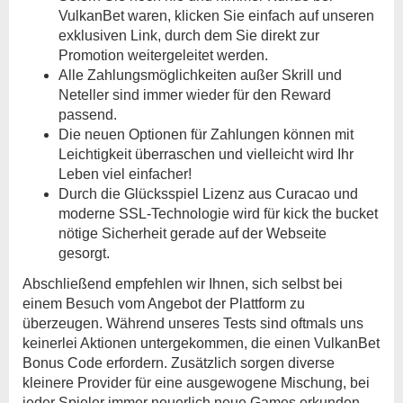
VulkanBet waren, klicken Sie einfach auf unseren
exklusiven Link, durch dem Sie direkt zur
Promotion weitergeleitet werden.
Alle Zahlungsmöglichkeiten außer Skrill und
Neteller sind immer wieder für den Reward
passend.
Die neuen Optionen für Zahlungen können mit
Leichtigkeit überraschen und vielleicht wird Ihr
Leben viel einfacher!
Durch die Glücksspiel Lizenz aus Curacao und
moderne SSL-Technologie wird für kick the bucket
nötige Sicherheit gerade auf der Webseite
gesorgt.
Abschließend empfehlen wir Ihnen, sich selbst bei
einem Besuch vom Angebot der Plattform zu
überzeugen. Während unseres Tests sind oftmals uns
keinerlei Aktionen untergekommen, die einen VulkanBet
Bonus Code erfordern. Zusätzlich sorgen diverse
kleinere Provider für eine ausgewogene Mischung, bei
jeder Spieler immer neuerlich neue Games erkunden