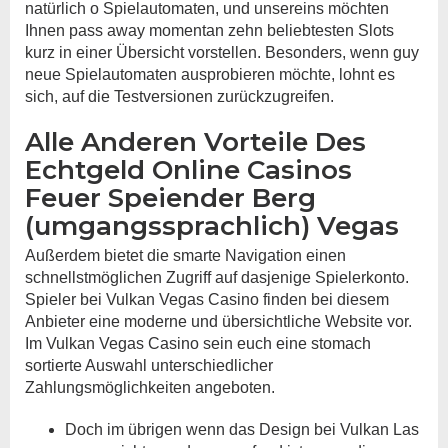
natürlich o Spielautomaten, und unsereins möchten
Ihnen pass away momentan zehn beliebtesten Slots
kurz in einer Übersicht vorstellen. Besonders, wenn guy
neue Spielautomaten ausprobieren möchte, lohnt es
sich, auf die Testversionen zurückzugreifen.
Alle Anderen Vorteile Des
Echtgeld Online Casinos
Feuer Speiender Berg
(umgangssprachlich) Vegas
Außerdem bietet die smarte Navigation einen
schnellstmöglichen Zugriff auf dasjenige Spielerkonto.
Spieler bei Vulkan Vegas Casino finden bei diesem
Anbieter eine moderne und übersichtliche Website vor.
Im Vulkan Vegas Casino sein euch eine stomach
sortierte Auswahl unterschiedlicher
Zahlungsmöglichkeiten angeboten.
Doch im übrigen wenn das Design bei Vulkan Las