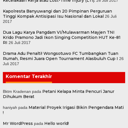
Kecelakaan Kerja atau Lost-Time Injury (LTI).
26 Juli 2017
Kapolresta Banyuwangi dan 20 Pimpinan Perguruan
Tinggi Kompak Antisipasi Isu Nasional dan Lokal
26 Juli
2017
Dua Lagu Karya Pangdam VI/Mulawarman Mayjen TNI
Krido Pramono Jadi Ikon Singing Competition HUT Ke-81
RI
26 Juli 2017
Drama Adu Penalti! Wongsotuwo FC Tumbangkan Tuan
Rumah, Resmi Juara Open Tournament Alasbuluh Cup I
26
Juli 2017
Komentar Terakhir
Petani Kelapa Minta Pencuri Janur
Bktm Kradenan
pada
Dihukum Berat
Material Proyek Irigasi Bikin Pengendara Mati
haniyah
pada
!
Mr WordPress
Hello world!
pada