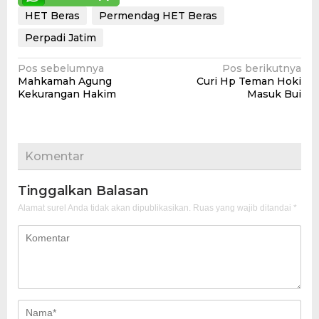
HET Beras
Permendag HET Beras
Perpadi Jatim
Navigasi
Pos sebelumnya
Pos berikutnya
Mahkamah Agung
Curi Hp Teman Hoki
pos
Kekurangan Hakim
Masuk Bui
Komentar
Tinggalkan Balasan
Alamat surel Anda tidak akan dipublikasikan.
Ruas yang wajib ditandai
*