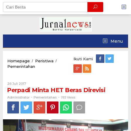
Skip
to
content
Menu
Ikuti Kami
Homepage
Peristiwa
/
/
Perpadi
Pemerintahan
Minta
HET
Beras
Oleh
26 Juli 2017
Direvisi
Administrator
Perpadi Minta HET Beras Direvisi
Administrator
Pemerintahan
-
-
783 Views