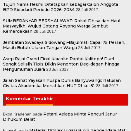
Tujuh Nama Resmi Ditetapkan sebagai Calon Anggota
BPD Sidodadi Periode 2026–2034
28 Juli 2017
SUMBERANYAR BERSHALAWAT: Rokat Dhisa dan Haul
Masyayikh, Wujud Gotong Royong Warga Sambut
Kemerdekaan
28 Juli 2017
Jembatan Swadaya Sidowangi–Bajulmati Capai 75 Persen,
Masih Butuh Uluran Tangan Warga
28 Juli 2017
Asep Rajai Grand Final Karaoke Pantai Kalitopo! Duel
Sengit Selisih Tipis Bikin Penonton Deg-degan hingga
Pengumuman Juara
28 Juli 2017
Jalan Sehat Yayasan Puspa Dunia Banyuwangi: Ratusan
Civitas Akademika Meriahkan HUT RI ke-81
28 Juli 2017
Komentar Terakhir
Petani Kelapa Minta Pencuri Janur
Bktm Kradenan
pada
Dihukum Berat
Material Proyek Irigasi Bikin Pengendara Mati
haniyah
pada