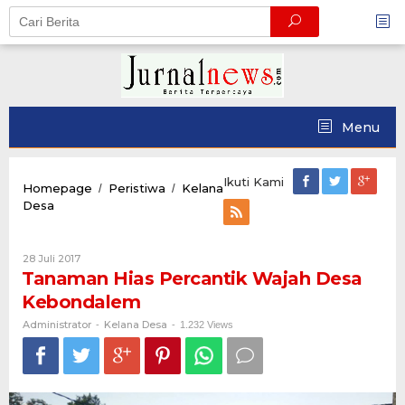
Skip
to
content
Menu
Ikuti Kami
Homepage
Peristiwa
Kelana
/
/
Tanaman
Desa
Hias
Percantik
Wajah
Oleh
28 Juli 2017
Desa
Administrator
Tanaman Hias Percantik Wajah Desa
Kebondalem
Kebondalem
Administrator
Kelana Desa
-
-
1.232 Views