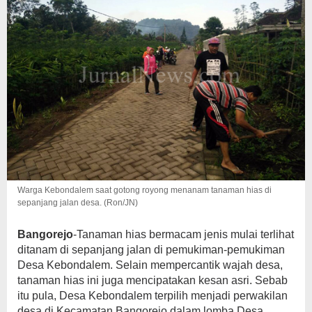
Warga Kebondalem saat gotong royong menanam tanaman hias di
sepanjang jalan desa. (Ron/JN)
Bangorejo
-Tanaman hias bermacam jenis mulai terlihat
ditanam di sepanjang jalan di pemukiman-pemukiman
Desa Kebondalem. Selain mempercantik wajah desa,
tanaman hias ini juga mencipatakan kesan asri. Sebab
itu pula, Desa Kebondalem terpilih menjadi perwakilan
desa di Kecamatan Bangorejo dalam lomba Desa