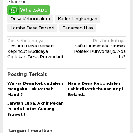
Share on:
WhatsApp
Desa Kebondalem
Kader Lingkungan
Lomba Desa Berseri
Tanaman Hias
Navigasi
Pos sebelumnya
Pos berikutnya
Tim Juri Desa Berseri
Safari Jumat ala Binmas
pos
Kepincut Budidaya
Polsek Purwoharjo, Apa
Ciplukan Desa Purwodadi
Itu?
Posting Terkait
Warga Desa Kebondalem
Nama Desa Kebondalem
Mengaku Tak Pernah
Lahir di Perkebunan Kopi
Mandi?
Belanda
Jangan Lupa, Akhir Pekan
Ini ada Lintas Gunung
Srawet !
Jangan Lewatkan