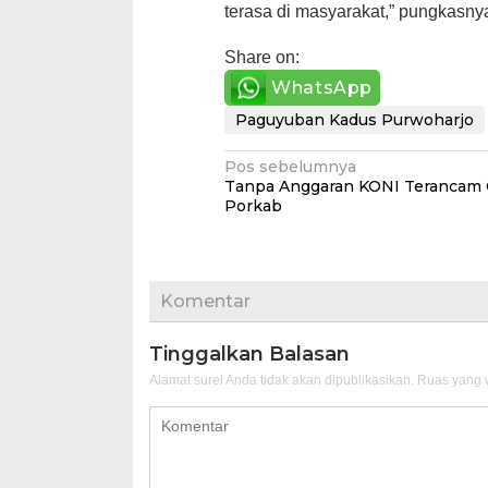
terasa di masyarakat,” pungkasny
Share on:
WhatsApp
Paguyuban Kadus Purwoharjo
Navigasi
Pos sebelumnya
Tanpa Anggaran KONI Terancam G
pos
Porkab
Komentar
Tinggalkan Balasan
Alamat surel Anda tidak akan dipublikasikan.
Ruas yang w