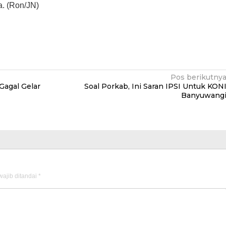
a. (Ron/JN)
Pos berikutny
agal Gelar
Soal Porkab, Ini Saran IPSI Untuk KON
Banyuwang
ajib ditandai
*