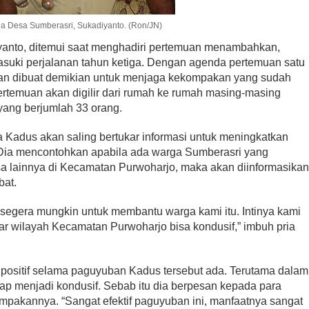
a Desa Sumberasri, Sukadiyanto. (Ron/JN)
yanto, ditemui saat menghadiri pertemuan menambahkan,
uki perjalanan tahun ketiga. Dengan agenda pertemuan satu
muan dibuat demikian untuk menjaga kekompakan yang sudah
rtemuan akan digilir dari rumah ke rumah masing-masing
ang berjumlah 33 orang.
 Kadus akan saling bertukar informasi untuk meningkatkan
Dia mencontohkan apabila ada warga Sumberasri yang
sa lainnya di Kecamatan Purwoharjo, maka akan diinformasika
bat.
segera mungkin untuk membantu warga kami itu. Intinya kami
r wilayah Kecamatan Purwoharjo bisa kondusif,” imbuh pria
.
ositif selama paguyuban Kadus tersebut ada. Terutama dalam
ap menjadi kondusif. Sebab itu dia berpesan kepada para
pakannya. “Sangat efektif paguyuban ini, manfaatnya sangat