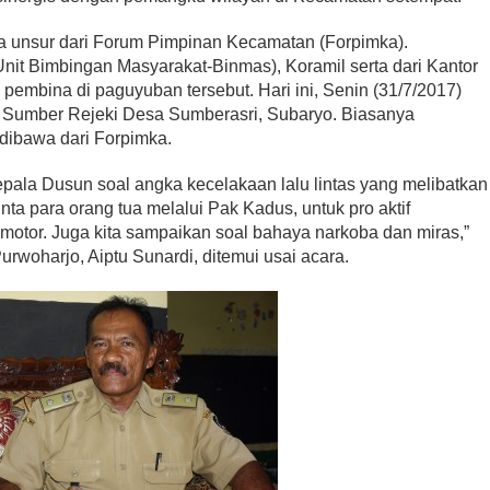
a unsur dari Forum Pimpinan Kecamatan (Forpimka).
nit Bimbingan Masyarakat-Binmas), Koramil serta dari Kantor
embina di paguyuban tersebut. Hari ini, Senin (31/7/2017)
s Sumber Rejeki Desa Sumberasri, Subaryo. Biasanya
ibawa dari Forpimka.
 Kepala Dusun soal angka kecelakaan lalu lintas yang melibatkan
nta para orang tua melalui Pak Kadus, untuk pro aktif
tor. Juga kita sampaikan soal bahaya narkoba dan miras,”
rwoharjo, Aiptu Sunardi, ditemui usai acara.