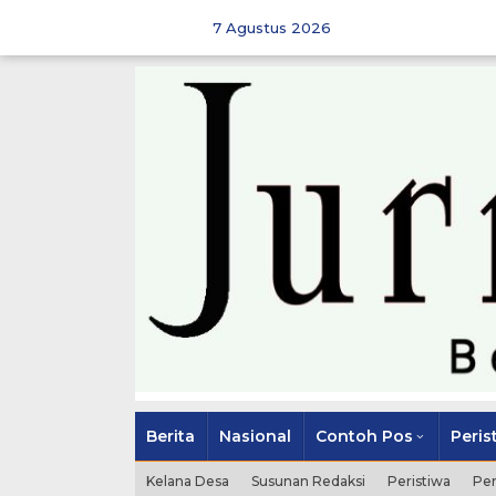
Skip
to
7 Agustus 2026
content
Berita
Nasional
Contoh Pos
Peris
Kelana Desa
Susunan Redaksi
Peristiwa
Pe