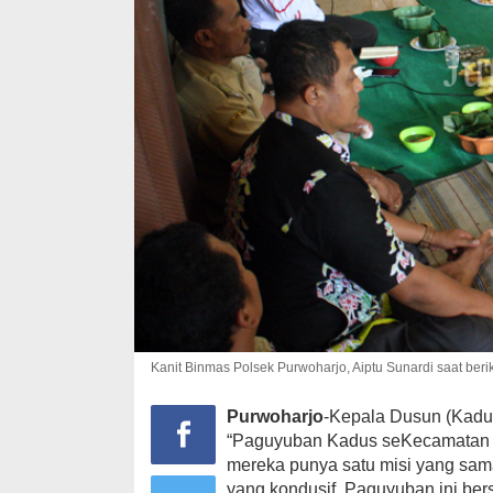
Kanit Binmas Polsek Purwoharjo, Aiptu Sunardi saat ber
Purwoharjo
-Kepala Dusun (Kadu
“Paguyuban Kadus seKecamatan Pu
mereka punya satu misi yang sam
yang kondusif. Paguyuban ini be