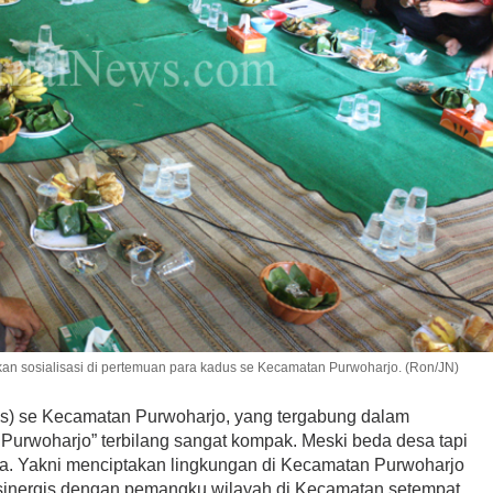
ikan sosialisasi di pertemuan para kadus se Kecamatan Purwoharjo. (Ron/JN)
s) se Kecamatan Purwoharjo, yang tergabung dalam
rwoharjo” terbilang sangat kompak. Meski beda desa tapi
a. Yakni menciptakan lingkungan di Kecamatan Purwoharjo
rsinergis dengan pemangku wilayah di Kecamatan setempat.