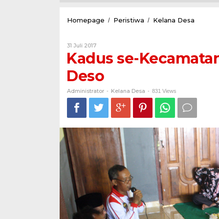
Kadus
Homepage
Peristiwa
Kelana Desa
/
/
se-
Kecama
Oleh
31 Juli 2017
Purwoha
Administrator
Kadus se-Kecamata
Kompak
Jogo
Deso
Deso
Administrator
Kelana Desa
-
-
831 Views