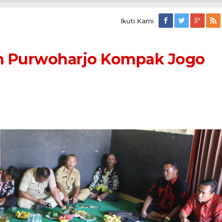
Ikuti Kami
tan
rjo
n Purwoharjo Kompak Jogo