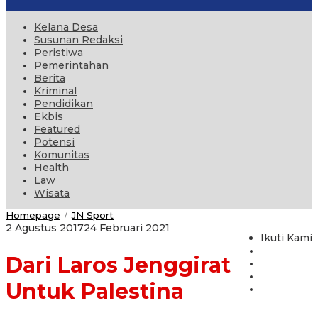
Kelana Desa
Susunan Redaksi
Peristiwa
Pemerintahan
Berita
Kriminal
Pendidikan
Ekbis
Featured
Potensi
Komunitas
Health
Law
Wisata
Dari
Homepage
JN Sport
/
Laros
oleh
2 Agustus 2017
24 Februari 2021
Jenggirat
Ikuti Kami
administrator
Untuk
Dari Laros Jenggirat
Palestina
Untuk Palestina