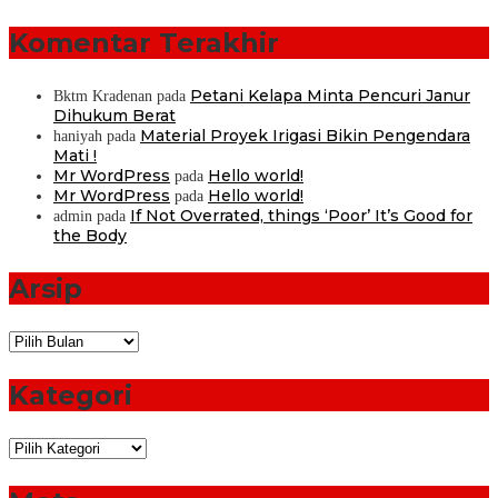
Komentar Terakhir
Petani Kelapa Minta Pencuri Janur
Bktm Kradenan
pada
Dihukum Berat
Material Proyek Irigasi Bikin Pengendara
haniyah
pada
Mati !
Mr WordPress
Hello world!
pada
Mr WordPress
Hello world!
pada
If Not Overrated, things ‘Poor’ It’s Good for
admin
pada
the Body
Arsip
Arsip
Kategori
Kategori