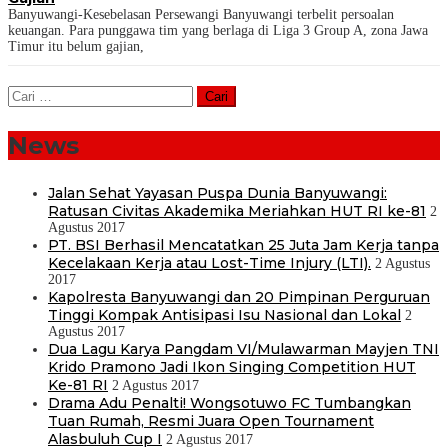
Banyuwangi-Kesebelasan Persewangi Banyuwangi terbelit persoalan
keuangan. Para punggawa tim yang berlaga di Liga 3 Group A, zona Jawa
Timur itu belum gajian,
Cari
untuk:
News
Jalan Sehat Yayasan Puspa Dunia Banyuwangi:
Ratusan Civitas Akademika Meriahkan HUT RI ke-81
2
Agustus 2017
PT. BSI Berhasil Mencatatkan 25 Juta Jam Kerja tanpa
Kecelakaan Kerja atau Lost-Time Injury (LTI).
2 Agustus
2017
Kapolresta Banyuwangi dan 20 Pimpinan Perguruan
Tinggi Kompak Antisipasi Isu Nasional dan Lokal
2
Agustus 2017
Dua Lagu Karya Pangdam VI/Mulawarman Mayjen TNI
Krido Pramono Jadi Ikon Singing Competition HUT
Ke-81 RI
2 Agustus 2017
Drama Adu Penalti! Wongsotuwo FC Tumbangkan
Tuan Rumah, Resmi Juara Open Tournament
Alasbuluh Cup I
2 Agustus 2017