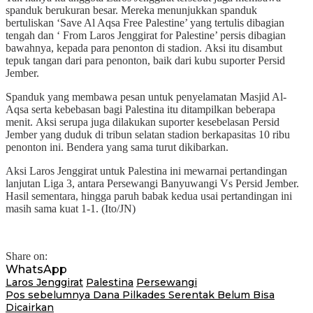
spanduk berukuran besar. Mereka menunjukkan spanduk
bertuliskan ‘Save Al Aqsa Free Palestine’ yang tertulis dibagian
tengah dan ‘ From Laros Jenggirat for Palestine’ persis dibagian
bawahnya, kepada para penonton di stadion. Aksi itu disambut
tepuk tangan dari para penonton, baik dari kubu suporter Persid
Jember.
Spanduk yang membawa pesan untuk penyelamatan Masjid Al-
Aqsa serta kebebasan bagi Palestina itu ditampilkan beberapa
menit. Aksi serupa juga dilakukan suporter kesebelasan Persid
Jember yang duduk di tribun selatan stadion berkapasitas 10 ribu
penonton ini. Bendera yang sama turut dikibarkan.
Aksi Laros Jenggirat untuk Palestina ini mewarnai pertandingan
lanjutan Liga 3, antara Persewangi Banyuwangi Vs Persid Jember.
Hasil sementara, hingga paruh babak kedua usai pertandingan ini
masih sama kuat 1-1. (Ito/JN)
Share on:
WhatsApp
Laros Jenggirat
Palestina
Persewangi
Navigasi
Pos sebelumnya
Dana Pilkades Serentak Belum Bisa
Dicairkan