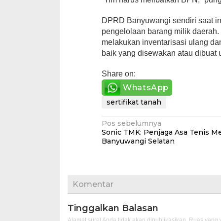
DPRD Banyuwangi sendiri saat in
pengelolaan barang milik daerah
melakukan inventarisasi ulang da
baik yang disewakan atau dibuat us
Share on:
WhatsApp
sertifikat tanah
Navigasi
Pos sebelumnya
Sonic TMK: Penjaga Asa Tenis Me
pos
Banyuwangi Selatan
Komentar
Tinggalkan Balasan
Alamat surel Anda tidak akan dipublikasikan.
Ruas yang w