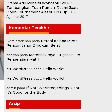
Drama Adu Penalti! Wongsotuwo FC
Tumbangkan Tuan Rumah, Resmi Juara
Open Tournament Alasbuluh Cup I
10
Agustus 2017
Komentar Terakhir
Petani Kelapa Minta
Bktm Kradenan
pada
Pencuri Janur Dihukum Berat
Material Proyek Irigasi Bikin
haniyah
pada
Pengendara Mati !
Mr WordPress
Hello world!
pada
Mr WordPress
Hello world!
pada
If Not Overrated, things ‘Poor’
admin
pada
It’s Good for the Body
g
Arsip