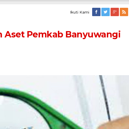
Ikuti Kami
ah Aset Pemkab Banyuwangi
b
wangi
ifikat