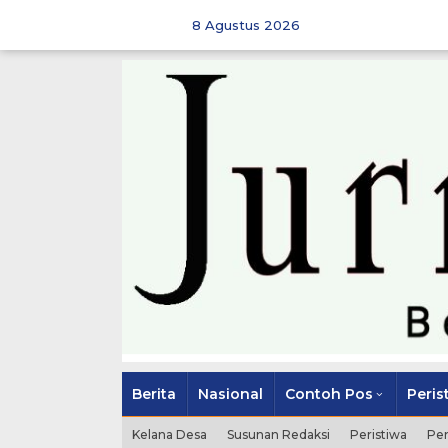
Skip
to
8 Agustus 2026
content
Berita
Nasional
Contoh Pos
Peris
Kelana Desa
Susunan Redaksi
Peristiwa
Pe