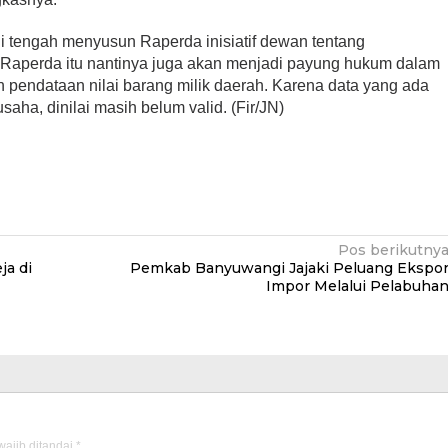
i tengah menyusun Raperda inisiatif dewan tentang
. Raperda itu nantinya juga akan menjadi payung hukum dalam
n pendataan nilai barang milik daerah. Karena data yang ada
aha, dinilai masih belum valid. (Fir/JN)
Pos berikutny
ja di
Pemkab Banyuwangi Jajaki Peluang Ekspo
Impor Melalui Pelabuha
ajib ditandai
*