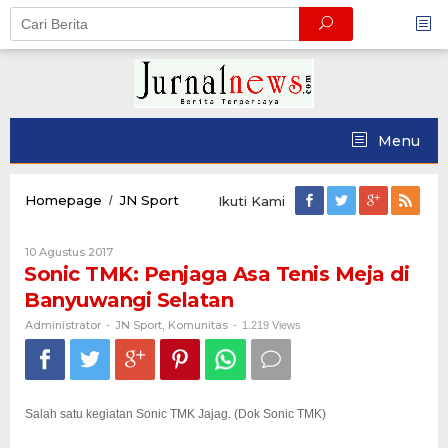
Skip
to
content
Menu
Sonic
Homepage
JN Sport
/
Ikuti Kami
TMK:
Penjaga
Oleh
10 Agustus 2017
Asa
Administrator
Sonic TMK: Penjaga Asa Tenis Meja di
Tenis
Meja
Banyuwangi Selatan
di
Banyuwangi
Administrator
JN Sport
Komunitas
-
,
-
1.219 Views
Selatan
Salah satu kegiatan Sonic TMK Jajag. (Dok Sonic TMK)