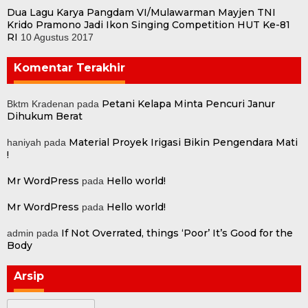
Dua Lagu Karya Pangdam VI/Mulawarman Mayjen TNI
Krido Pramono Jadi Ikon Singing Competition HUT Ke-81
RI
10 Agustus 2017
Komentar Terakhir
Petani Kelapa Minta Pencuri Janur
Bktm Kradenan
pada
Dihukum Berat
Material Proyek Irigasi Bikin Pengendara Mati
haniyah
pada
!
Mr WordPress
Hello world!
pada
Mr WordPress
Hello world!
pada
If Not Overrated, things ‘Poor’ It’s Good for the
admin
pada
Body
Arsip
Arsip