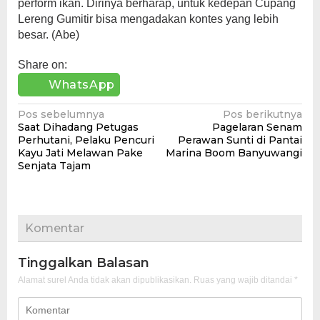
perform ikan. Dirinya berharap, untuk kedepan Cupang
Lereng Gumitir bisa mengadakan kontes yang lebih
besar. (Abe)
Share on:
WhatsApp
Navigasi
Pos sebelumnya
Pos berikutnya
Saat Dihadang Petugas
Pagelaran Senam
pos
Perhutani, Pelaku Pencuri
Perawan Sunti di Pantai
Kayu Jati Melawan Pake
Marina Boom Banyuwangi
Senjata Tajam
Komentar
Tinggalkan Balasan
Alamat surel Anda tidak akan dipublikasikan.
Ruas yang wajib ditandai
*