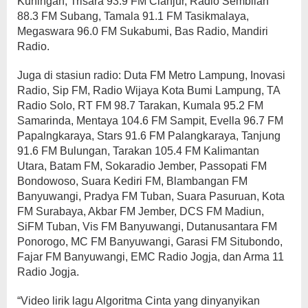
Kuningan, Trisara 93.9 FM Cianjur, Radio Sembilan
88.3 FM Subang, Tamala 91.1 FM Tasikmalaya,
Megaswara 96.0 FM Sukabumi, Bas Radio, Mandiri
Radio.
Juga di stasiun radio: Duta FM Metro Lampung, Inovasi
Radio, Sip FM, Radio Wijaya Kota Bumi Lampung, TA
Radio Solo, RT FM 98.7 Tarakan, Kumala 95.2 FM
Samarinda, Mentaya 104.6 FM Sampit, Evella 96.7 FM
Papalngkaraya, Stars 91.6 FM Palangkaraya, Tanjung
91.6 FM Bulungan, Tarakan 105.4 FM Kalimantan
Utara, Batam FM, Sokaradio Jember, Passopati FM
Bondowoso, Suara Kediri FM, Blambangan FM
Banyuwangi, Pradya FM Tuban, Suara Pasuruan, Kota
FM Surabaya, Akbar FM Jember, DCS FM Madiun,
SiFM Tuban, Vis FM Banyuwangi, Dutanusantara FM
Ponorogo, MC FM Banyuwangi, Garasi FM Situbondo,
Fajar FM Banyuwangi, EMC Radio Jogja, dan Arma 11
Radio Jogja.
“Video lirik lagu Algoritma Cinta yang dinyanyikan