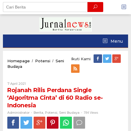
Skip
to
content
Menu
Ikuti Kami
Homepage
Potensi
Seni
/
/
Rojanah
Budaya
Rilis
Perdana
Single
Oleh
7 April 2021
‘Algoritma
Administrator
Rojanah Rilis Perdana Single
Cinta’
‘Algoritma Cinta’ di 60 Radio se-
di
60
Indonesia
Radio
Administrator
Berita
Potensi
Seni Budaya
-
,
,
-
784 Views
se-
Indonesia