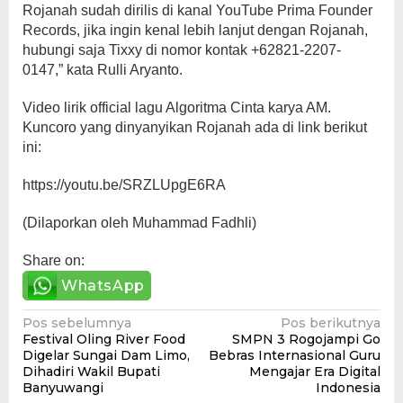
Rojanah sudah dirilis di kanal YouTube Prima Founder
Records, jika ingin kenal lebih lanjut dengan Rojanah,
hubungi saja Tixxy di nomor kontak +62821-2207-
0147,” kata Rulli Aryanto.
Video lirik official lagu Algoritma Cinta karya AM.
Kuncoro yang dinyanyikan Rojanah ada di link berikut
ini:
https://youtu.be/SRZLUpgE6RA
(Dilaporkan oleh Muhammad Fadhli)
Share on:
WhatsApp
Navigasi
Pos sebelumnya
Pos berikutnya
Festival Oling River Food
SMPN 3 Rogojampi Go
pos
Digelar Sungai Dam Limo,
Bebras Internasional Guru
Dihadiri Wakil Bupati
Mengajar Era Digital
Banyuwangi
Indonesia