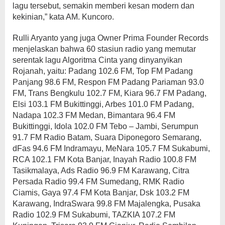
lagu tersebut, semakin memberi kesan modern dan
kekinian,” kata AM. Kuncoro.
Rulli Aryanto yang juga Owner Prima Founder Records
menjelaskan bahwa 60 stasiun radio yang memutar
serentak lagu Algoritma Cinta yang dinyanyikan
Rojanah, yaitu: Padang 102.6 FM, Top FM Padang
Panjang 98.6 FM, Respon FM Padang Pariaman 93.0
FM, Trans Bengkulu 102.7 FM, Kiara 96.7 FM Padang,
Elsi 103.1 FM Bukittinggi, Arbes 101.0 FM Padang,
Nadapa 102.3 FM Medan, Bimantara 96.4 FM
Bukittinggi, Idola 102.0 FM Tebo – Jambi, Serumpun
91.7 FM Radio Batam, Suara Diponegoro Semarang,
dFas 94.6 FM Indramayu, MeNara 105.7 FM Sukabumi,
RCA 102.1 FM Kota Banjar, Inayah Radio 100.8 FM
Tasikmalaya, Ads Radio 96.9 FM Karawang, Citra
Persada Radio 99.4 FM Sumedang, RMK Radio
Ciamis, Gaya 97.4 FM Kota Banjar, Dsk 103.2 FM
Karawang, IndraSwara 99.8 FM Majalengka, Pusaka
Radio 102.9 FM Sukabumi, TAZKIA 107.2 FM