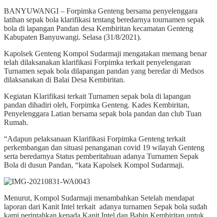
BANYUWANGI – Forpimka Genteng bersama penyelenggara
latihan sepak bola klarifikasi tentang beredarnya tournamen sepak
bola di lapangan Pandan desa Kembiritan kecamatan Genteng
Kabupaten Banyuwangi. Selasa (31/8/2021).
Kapolsek Genteng Kompol Sudarmaji mengatakan memang benar
telah dilaksanakan klarifikasi Forpimka terkait penyelengaran
Turnamen sepak bola dilapangan pandan yang beredar di Medsos
dilaksanakan di Balai Desa Kembiritan.
Kegiatan Klarifikasi terkait Turnamen sepak bola di lapangan
pandan dihadiri oleh, Forpimka Genteng. Kades Kembiritan,
Penyelenggara Latian bersama sepak bola pandan dan club Tuan
Rumah.
“Adapun pelaksanaan Klarifikasi Forpimka Genteng terkait
perkembangan dan situasi penanganan covid 19 wilayah Genteng
serta beredarnya Status pemberitahuan adanya Turnamen Sepak
Bola di dusun Pandan, “kata Kapolsek Kompol Sudarmaji.
Menurut, Kompol Sudarmaji menambahkan Setelah mendapat
laporan dari Kanit Intel terkait adanya turnamen Sepak bola sudah
kami perintahkan kepada Kanit Intel dan Babin Kembiritan untuk