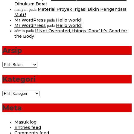
Dihukum Berat
Material Proyek Irigasi Bikin Pengendara
haniyah
pada
Mati !
Mr WordPress
Hello world!
pada
Mr WordPress
Hello world!
pada
If Not Overrated, things ‘Poor’ It’s Good for
admin
pada
the Body
Arsip
Arsip
Kategori
Kategori
Meta
Masuk log
Entries feed
Comments feed