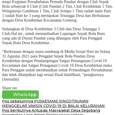
tetapi Kegiatan Persahabatan Pemuda Pandan dengan Club Sepak
Bola sebanyak 6 Club (Club Pandan 2 Tim, Club Kembiritan 1 Tim,
Wringinrejo Gambiran 1 Tim, Club Sempu 1 Tim) sudah main Hari
1 sudah Hari ke 3 yang merupakan Tetangga Desa dan Berbatasan
dengan Desa Kembiritan Kecamatan Genteng.
Sedangkan di Desa Kembiritan 3 Club dan Desa Tetangga 3
Club.Hal ini , untuk memanfaatkan Lapangan Sepak Bola Baru
yang ada di Dusun Pandan yang dibangun oleh Para Penggiat
Sepak Bola Desa Kembiritan .
“Berkenaan dengan suara sumbang di Media Sosial Hari ini Selasa
31 Agustus 2021 para Penggiat Sepak Bola Pandan Desa
Kembiritan dengan Pendampingan Satgas Penanganan Covid 19
Kecamatan dan Satgas Penaganan Covid 19 Desa Kembiritan maka
Para Penggiat sudah membatalkan untuk Pertandingan Persahabatan
dan tidak dilanjutkan lagi sesuai Hasil klarifikasi, “pungkasnya.
(Jaenudin)
Share on:
WhatsApp
Navigasi
Pos sebelumnya
PUSKESMAS SINGOTRUNAN
MENGGELAR VAKSIN COVID-19 DI BALAI KELURAHAN
pos
Pos berikutnya
Antusias Masyarakat Desa Segobang
Kecamatan Licin dalam Pelaksanaan Vaksin