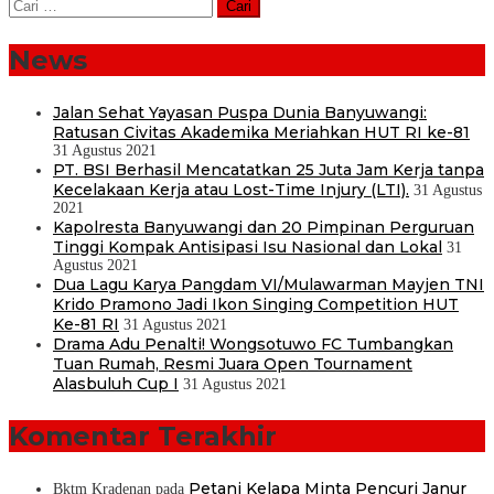
Cari
untuk:
News
Jalan Sehat Yayasan Puspa Dunia Banyuwangi:
Ratusan Civitas Akademika Meriahkan HUT RI ke-81
31 Agustus 2021
PT. BSI Berhasil Mencatatkan 25 Juta Jam Kerja tanpa
Kecelakaan Kerja atau Lost-Time Injury (LTI).
31 Agustus
2021
Kapolresta Banyuwangi dan 20 Pimpinan Perguruan
Tinggi Kompak Antisipasi Isu Nasional dan Lokal
31
Agustus 2021
Dua Lagu Karya Pangdam VI/Mulawarman Mayjen TNI
Krido Pramono Jadi Ikon Singing Competition HUT
Ke-81 RI
31 Agustus 2021
Drama Adu Penalti! Wongsotuwo FC Tumbangkan
Tuan Rumah, Resmi Juara Open Tournament
Alasbuluh Cup I
31 Agustus 2021
Komentar Terakhir
Petani Kelapa Minta Pencuri Janur
Bktm Kradenan
pada