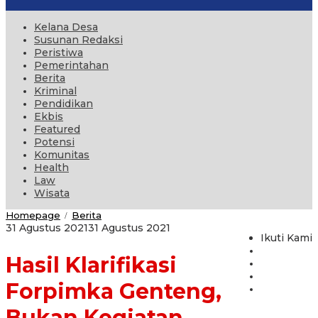
Kelana Desa
Susunan Redaksi
Peristiwa
Pemerintahan
Berita
Kriminal
Pendidikan
Ekbis
Featured
Potensi
Komunitas
Health
Law
Wisata
Hasil
Homepage
Berita
/
Klarifikasi
oleh
31 Agustus 2021
31 Agustus 2021
Forpimka
Ikuti Kami
administrator
Genteng,
Hasil Klarifikasi
Bukan
Kegiatan
Turnament
Forpimka Genteng,
Sepak
bola
Bukan Kegiatan
Tetapi