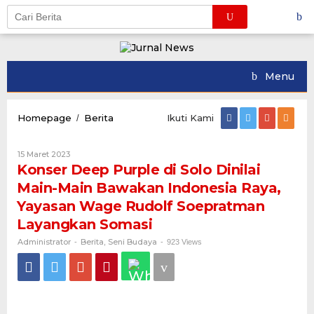
Skip
to
content
Menu
Konser
Homepage
Berita
Ikuti Kami
/
Deep
Purple
Oleh
15 Maret 2023
di
Administrator
Konser Deep Purple di Solo Dinilai
Solo
Dinilai
Main-Main Bawakan Indonesia Raya,
Main-
Yayasan Wage Rudolf Soepratman
Main
Bawakan
Layangkan Somasi
Indonesia
Administrator
Berita
Seni Budaya
-
,
Raya,
-
923 Views
Yayasan
Wage
Rudolf
Soepratman
Layangkan