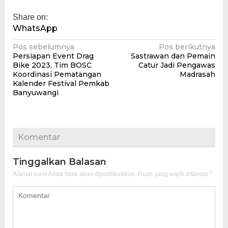
Share on:
WhatsApp
Navigasi
Pos sebelumnya
Pos berikutnya
Persiapan Event Drag
Sastrawan dan Pemain
pos
Bike 2023, Tim BOSC
Catur Jadi Pengawas
Koordinasi Pematangan
Madrasah
Kalender Festival Pemkab
Banyuwangi
Komentar
Tinggalkan Balasan
Alamat surel Anda tidak akan dipublikasikan.
Ruas yang wajib ditandai
*