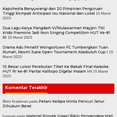
Kapolresta Banyuwangi dan 20 Pimpinan Perguruan
Tinggi Kompak Antisipasi Isu Nasional dan Lokal
15 Maret
2023
Dua Lagu Karya Pangdam VI/Mulawarman Mayjen TNI
Krido Pramono Jadi Ikon Singing Competition HUT Ke-81
RI
15 Maret 2023
Drama Adu Penalti! Wongsotuwo FC Tumbangkan Tuan
Rumah, Resmi Juara Open Tournament Alasbuluh Cup I
15
Maret 2023
10 Besar Lolos! Perebutan Tiket Ke Babak Final Karaoke
HUT RI ke-81 Pantai Kalitopo Digelar Malam Ini
15 Maret
2023
Komentar Terakhir
Petani Kelapa Minta Pencuri Janur
Bktm Kradenan
pada
Dihukum Berat
Material Proyek Irigasi Bikin Pengendara Mati
haniyah
pada