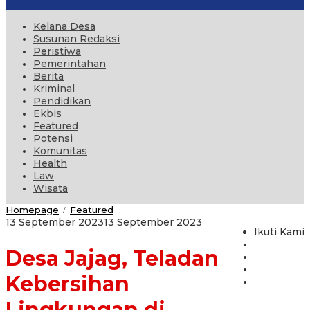
Kelana Desa
Susunan Redaksi
Peristiwa
Pemerintahan
Berita
Kriminal
Pendidikan
Ekbis
Featured
Potensi
Komunitas
Health
Law
Wisata
Desa
Homepage
Featured
/
Jajag,
oleh
13 September 2023
13 September 2023
Teladan
Ikuti Kami
administrator
Kebersihan
Desa Jajag, Teladan
Lingkungan
di
Banyuwangi
Kebersihan
Lingkungan di