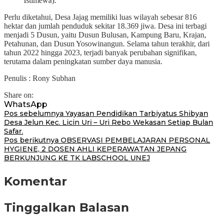
Istimewa).
Perlu diketahui, Desa Jajag memiliki luas wilayah sebesar 816
hektar dan jumlah penduduk sekitar 18.369 jiwa. Desa ini terbagi
menjadi 5 Dusun, yaitu Dusun Bulusan, Kampung Baru, Krajan,
Petahunan, dan Dusun Yosowinangun. Selama tahun terakhir, dari
tahun 2022 hingga 2023, terjadi banyak perubahan signifikan,
terutama dalam peningkatan sumber daya manusia.
Penulis : Rony Subhan
Share on:
WhatsApp
Navigasi
Pos sebelumnya
Yayasan Pendidikan Tarbiyatus Shibyan
Desa Jelun Kec. Licin Uri – Uri Rebo Wekasan Setiap Bulan
pos
Safar.
Pos berikutnya
OBSERVASI PEMBELAJARAN PERSONAL
HYGIENE, 2 DOSEN AHLI KEPERAWATAN JEPANG
BERKUNJUNG KE TK LABSCHOOL UNEJ
Komentar
Tinggalkan Balasan