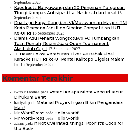
September 2023
Kapolresta Banyuwangi dan 20 Pimpinan Perguruan
Tinggi Kompak Antisipasi Isu Nasional dan Lokal
13
September 2023
Dua Lagu Karya Pangdam VI/Mulawarman Mayjen TNI
Krido Pramono Jadi Ikon Singing Competition HUT
Ke-81 RI
13 September 2023
Drama Adu Penalti! Wongsotuwo FC Tumbangkan
Tuan Rumah, Resmi Juara Open Tournament
Alasbuluh Cup I
13 September 2023
10 Besar Lolos! Perebutan Tiket Ke Babak Final
Karaoke HUT RI ke-81 Pantai Kalitopo Digelar Malam
Ini
13 September 2023
Komentar Terakhir
Petani Kelapa Minta Pencuri Janur
Bktm Kradenan
pada
Dihukum Berat
Material Proyek Irigasi Bikin Pengendara
haniyah
pada
Mati !
Mr WordPress
Hello world!
pada
Mr WordPress
Hello world!
pada
If Not Overrated, things ‘Poor’ It’s Good for
admin
pada
the Body