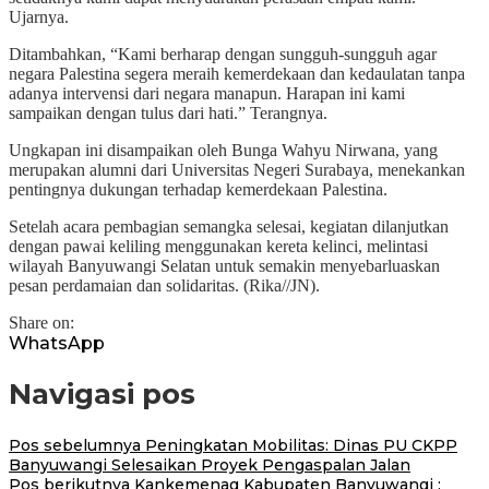
Ujarnya.
Ditambahkan, “Kami berharap dengan sungguh-sungguh agar
negara Palestina segera meraih kemerdekaan dan kedaulatan tanpa
adanya intervensi dari negara manapun. Harapan ini kami
sampaikan dengan tulus dari hati.” Terangnya.
Ungkapan ini disampaikan oleh Bunga Wahyu Nirwana, yang
merupakan alumni dari Universitas Negeri Surabaya, menekankan
pentingnya dukungan terhadap kemerdekaan Palestina.
Setelah acara pembagian semangka selesai, kegiatan dilanjutkan
dengan pawai keliling menggunakan kereta kelinci, melintasi
wilayah Banyuwangi Selatan untuk semakin menyebarluaskan
pesan perdamaian dan solidaritas. (Rika//JN).
Share on:
WhatsApp
Navigasi pos
Pos sebelumnya
Peningkatan Mobilitas: Dinas PU CKPP
Banyuwangi Selesaikan Proyek Pengaspalan Jalan
Pos berikutnya
Kankemenag Kabupaten Banyuwangi :