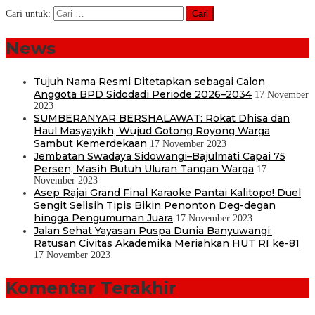
Cari untuk:
News
Tujuh Nama Resmi Ditetapkan sebagai Calon
Anggota BPD Sidodadi Periode 2026–2034
17 November
2023
SUMBERANYAR BERSHALAWAT: Rokat Dhisa dan
Haul Masyayikh, Wujud Gotong Royong Warga
Sambut Kemerdekaan
17 November 2023
Jembatan Swadaya Sidowangi–Bajulmati Capai 75
Persen, Masih Butuh Uluran Tangan Warga
17
November 2023
Asep Rajai Grand Final Karaoke Pantai Kalitopo! Duel
Sengit Selisih Tipis Bikin Penonton Deg-degan
hingga Pengumuman Juara
17 November 2023
Jalan Sehat Yayasan Puspa Dunia Banyuwangi:
Ratusan Civitas Akademika Meriahkan HUT RI ke-81
17 November 2023
Komentar Terakhir