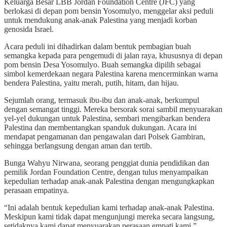
Keluarga Besar LBB Jordan Foundation Centre (JFC) yang
berlokasi di depan pom bensin Yosomulyo, menggelar aksi peduli
untuk mendukung anak-anak Palestina yang menjadi korban
genosida Israel.
Acara peduli ini dihadirkan dalam bentuk pembagian buah
semangka kepada para pengemudi di jalan raya, khususnya di depan
pom bensin Desa Yosomulyo. Buah semangka dipilih sebagai
simbol kemerdekaan negara Palestina karena mencerminkan warna
bendera Palestina, yaitu merah, putih, hitam, dan hijau.
Sejumlah orang, termasuk ibu-ibu dan anak-anak, berkumpul
dengan semangat tinggi. Mereka bersorak sorai sambil menyuarakan
yel-yel dukungan untuk Palestina, sembari mengibarkan bendera
Palestina dan membentangkan spanduk dukungan. Acara ini
mendapat pengamanan dan pengawalan dari Polsek Gambiran,
sehingga berlangsung dengan aman dan tertib.
Bunga Wahyu Nirwana, seorang penggiat dunia pendidikan dan
pemilik Jordan Foundation Centre, dengan tulus menyampaikan
kepedulian terhadap anak-anak Palestina dengan mengungkapkan
perasaan empatinya.
“Ini adalah bentuk kepedulian kami terhadap anak-anak Palestina.
Meskipun kami tidak dapat mengunjungi mereka secara langsung,
setidaknya kami dapat menyuarakan perasaan empati kami.”