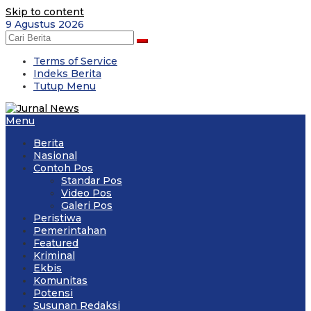
Skip to content
9 Agustus 2026
Terms of Service
Indeks Berita
Tutup Menu
Menu
Berita
Nasional
Contoh Pos
Standar Pos
Video Pos
Galeri Pos
Peristiwa
Pemerintahan
Featured
Kriminal
Ekbis
Komunitas
Potensi
Susunan Redaksi