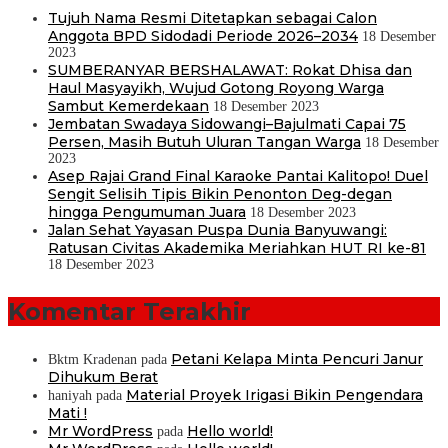
Tujuh Nama Resmi Ditetapkan sebagai Calon
Anggota BPD Sidodadi Periode 2026–2034
18 Desember
2023
SUMBERANYAR BERSHALAWAT: Rokat Dhisa dan
Haul Masyayikh, Wujud Gotong Royong Warga
Sambut Kemerdekaan
18 Desember 2023
Jembatan Swadaya Sidowangi–Bajulmati Capai 75
Persen, Masih Butuh Uluran Tangan Warga
18 Desember
2023
Asep Rajai Grand Final Karaoke Pantai Kalitopo! Duel
Sengit Selisih Tipis Bikin Penonton Deg-degan
hingga Pengumuman Juara
18 Desember 2023
Jalan Sehat Yayasan Puspa Dunia Banyuwangi:
Ratusan Civitas Akademika Meriahkan HUT RI ke-81
18 Desember 2023
Komentar Terakhir
Petani Kelapa Minta Pencuri Janur
Bktm Kradenan
pada
Dihukum Berat
Material Proyek Irigasi Bikin Pengendara
haniyah
pada
Mati !
Mr WordPress
Hello world!
pada