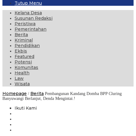
Tutup Menu
Kelana Desa
Susunan Redaksi
Peristiwa
Pemerintahan
Berita
Kriminal
Pendidikan
Ekbis
Featured
Potensi
Komunitas
Health
Law
Wisata
Homepage
Berita
/
Pembangunan Kandang Domba BPP Cluring
Banyuwangi Berlanjut, Denda Mengintai.!
Ikuti Kami