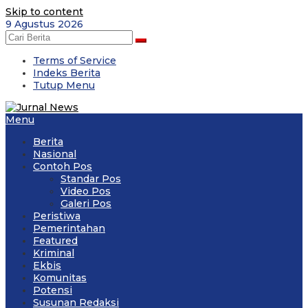
Skip to content
9 Agustus 2026
Terms of Service
Indeks Berita
Tutup Menu
Menu
Berita
Nasional
Contoh Pos
Standar Pos
Video Pos
Galeri Pos
Peristiwa
Pemerintahan
Featured
Kriminal
Ekbis
Komunitas
Potensi
Susunan Redaksi