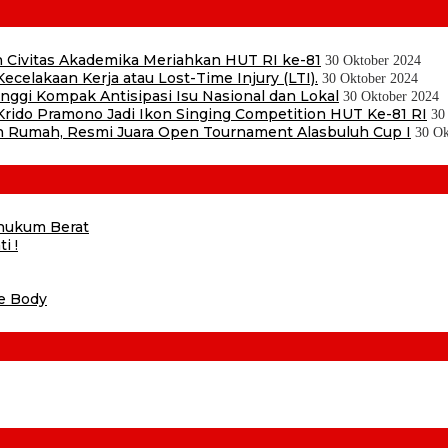
 Civitas Akademika Meriahkan HUT RI ke-81
30 Oktober 2024
ecelakaan Kerja atau Lost-Time Injury (LTI).
30 Oktober 2024
ggi Kompak Antisipasi Isu Nasional dan Lokal
30 Oktober 2024
ido Pramono Jadi Ikon Singing Competition HUT Ke-81 RI
30
 Rumah, Resmi Juara Open Tournament Alasbuluh Cup I
30 Ok
ihukum Berat
i !
he Body