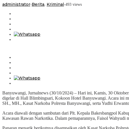
administrator
Berita
Kriminal
-
,
-
493 views
Banyuwangi, Jurnalnews (30/10/2024) – Hari ini, Kamis, 30 Oktob
digelar di Hall Blimbingsari, Kokoon Hotel Banyuwangi. Acara in
SH., MH., Kasat Narkoba Polresta Banyuwangi, serta Yudhi Erwanto
Acara diawali dengan sambutan dari Plt. Kepala Bakesbangpol Kab
Kawasan Rawan Narkotika. Dalam pemaparannya, Faisol Wahyudi menyo
Paparan menarik berikutnya disampaikan oleh Kasat Narkoba Polre