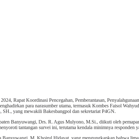
er 2024, Rapat Koordinasi Pencegahan, Pemberantasan, Penyalahgun
i menghadirkan para narasumber utama, termasuk Kombes Faisol Wah
, SH., yang mewakili Bakesbangpol dan sekretariat P4GN.
upaten Banyuwangi, Drs. R. Agus Mulyono, M.Si., diikuti oleh pema
roti tantangan survei ini, terutama kendala minimnya responden yang
sta Banyuwangi, M. Khoirul Hidayat, yang mengungkapkan bahwa lima 