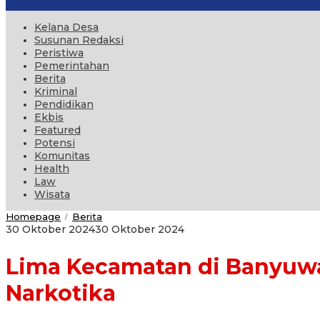
Kelana Desa
Susunan Redaksi
Peristiwa
Pemerintahan
Berita
Kriminal
Pendidikan
Ekbis
Featured
Potensi
Komunitas
Health
Law
Wisata
Lima
Homepage
Berita
/
Kecamatan
oleh
30 Oktober 2024
30 Oktober 2024
di
administrator
Banyuwangi
Lima Kecamatan di Banyuw
Masuk
Kategori
Daerah
Narkotika
Sangat
Rawan
Narkotika