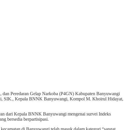
aan, dan Peredaran Gelap Narkoba (P4GN) Kabupaten Banyuwangi
yudi, SIK., Kepala BNNK Banyuwangi, Kompol M. Khoirul Hidayat,
paran dari Kepala BNNK Banyuwangi mengenai survei Indeks
 bersedia berpartisipasi.
kecamatan di Banyuwangi telah masuk dalam kategori “sangat