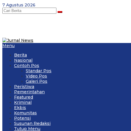
Skip
7 Agustus 2026
to
content
Menu
Berita
Nasional
Contoh Pos
Standar Pos
Video Pos
Galeri Pos
Peristiwa
Pemerintahan
Featured
Kriminal
Ekbis
Komunitas
Potensi
Susunan Redaksi
Tutup Menu