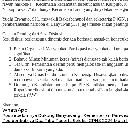
rawan narkotika.” Kecamatan-kecamatan tersebut adalah Kalipuro, Ka
“cukup rawan,” dan hanya Kecamatan Licin yang dinyatakan sebagai 
Yudhi Erwanto, SH., mewakili Bakesbangpol dan sekretariat P4GN, 
pemberantasan narkoba di Banyuwangi. Ia juga menekankan pentingn
Catatan Penting dari Sesi Diskusi
Sesi diskusi berlangsung dinamis dengan berbagai masukan konstruk
Peran Organisasi Masyarakat: Partisipasi masyarakat dalam u
signifikan.
Bahaya Miras: Minuman keras (miras) dianggap tak kalah berb
Tes Urin: Pemerintah daerah perlu mengalokasikan anggaran 
dan dasar hukum yang ada.
Absennya Dinas Pendidikan dan Kemenag: Disayangkan bahwa d
membawahi sekolah-sekolah dan madrasah yang rentan terhada
Dukungan Kepolisian untuk Satpol PP: Kepolisian menyatakan 
Rapat koordinasi ini diharapkan dapat menghasilkan langkah-l
terkait. (AW)
Share on:
WhatsApp
Navigasi
Pos sebelumnya
Dukung Banyuwangi, Kementerian Pariwis
Pos berikutnya
Dua Ribu Peserta Seleksi CPNS 2024 Mulai I
pos