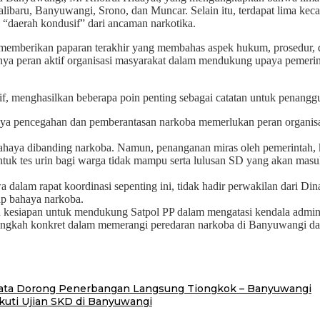
libaru, Banyuwangi, Srono, dan Muncar. Selain itu, terdapat lima ke
“daerah kondusif” dari ancaman narkotika.
memberikan paparan terakhir yang membahas aspek hukum, prosedur, 
ya peran aktif organisasi masyarakat dalam mendukung upaya pemeri
tif, menghasilkan beberapa poin penting sebagai catatan untuk penang
paya pencegahan dan pemberantasan narkoba memerlukan peran organis
ahaya dibanding narkoba. Namun, penanganan miras oleh pemerintah, k
untuk tes urin bagi warga tidak mampu serta lulusan SD yang akan m
alam rapat koordinasi sepenting ini, tidak hadir perwakilan dari 
p bahaya narkoba.
kesiapan untuk mendukung Satpol PP dalam mengatasi kendala administ
angkah konkret dalam memerangi peredaran narkoba di Banyuwangi dan m
ata Dorong Penerbangan Langsung Tiongkok – Banyuwangi
kuti Ujian SKD di Banyuwangi