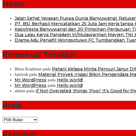
News
Jalan Sehat Yayasan Puspa Dunia Banyuwangi: Ratusan
PT. BSI Berhasil Mencatatkan 25 Juta Jam Kerja tanpa K
Kapolresta Banyuwangi dan 20 Pimpinan Perguruan Tin
Dua Lagu Karya Pangdam VI/Mulawarman Mayjen TNI Kr
Drama Adu Penalti! Wongsotuwo FC Tumbangkan Tuan
Komentar Terakhir
Petani Kelapa Minta Pencuri Janur D
Bktm Kradenan
pada
Material Proyek Irigasi Bikin Pengendara Mat
haniyah
pada
Mr WordPress
Hello world!
pada
Mr WordPress
Hello world!
pada
If Not Overrated, things ‘Poor’ It’s Good for t
admin
pada
Arsip
Arsip
Kategori