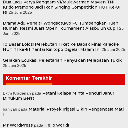
Dua Lagu Karya Pangdam VI/Mulawarman Mayjen TNI
Krido Pramono Jadi Ikon Singing Competition HUT Ke-81
RI
25 Juni 2025
Drama Adu Penalti! Wongsotuwo FC Tumbangkan Tuan
Rumah, Resmi Juara Open Tournament Alasbuluh Cup I
25
Juni 2025
10 Besar Lolos! Perebutan Tiket Ke Babak Final Karaoke
HUT RI ke-81 Pantai Kalitopo Digelar Malam Ini
25 Juni 2025
Gerakan Edukasi Pelestarian Penyu dan Pelepasan Tukik
25 Juni 2025
Komentar Terakhir
Petani Kelapa Minta Pencuri Janur
Bktm Kradenan
pada
Dihukum Berat
Material Proyek Irigasi Bikin Pengendara Mati
haniyah
pada
!
Mr WordPress
Hello world!
pada