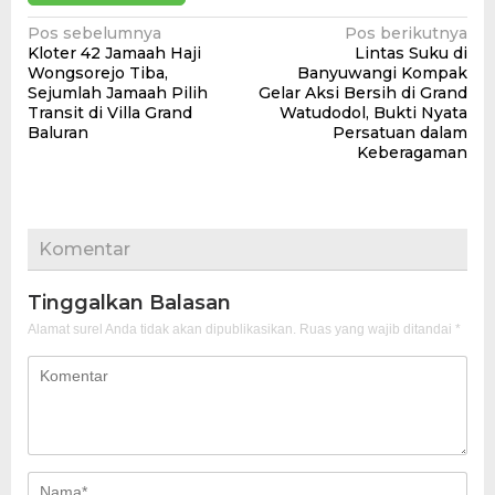
Navigasi
Pos sebelumnya
Pos berikutnya
Kloter 42 Jamaah Haji
Lintas Suku di
pos
Wongsorejo Tiba,
Banyuwangi Kompak
Sejumlah Jamaah Pilih
Gelar Aksi Bersih di Grand
Transit di Villa Grand
Watudodol, Bukti Nyata
Baluran
Persatuan dalam
Keberagaman
Komentar
Tinggalkan Balasan
Alamat surel Anda tidak akan dipublikasikan.
Ruas yang wajib ditandai
*