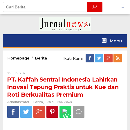
Skip
to
content
Menu
PT.
Homepage
Berita
/
Ikuti Kami
Kaffah
Sentral
Oleh
25 Juni 2025
Indonesia
Administrator
PT. Kaffah Sentral Indonesia Lahirkan
Lahirkan
Inovasi
Inovasi Tepung Praktis untuk Kue dan
Tepung
Roti Berkualitas Premium
Praktis
untuk
Administrator
Berita
Ekbis
-
,
-
556 Views
Kue
dan
Roti
Berkualitas
Premium