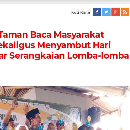
Ikuti Kami
Taman Baca Masyarakat
Sekaligus Menyambut Hari
lar Serangkaian Lomba-lomba