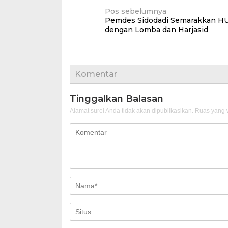
Navigasi
Pos sebelumnya
Pemdes Sidodadi Semarakkan HU
pos
dengan Lomba dan Harjasid
Komentar
Tinggalkan Balasan
Alamat surel Anda tidak akan dipublikasikan.
Ruas yang w