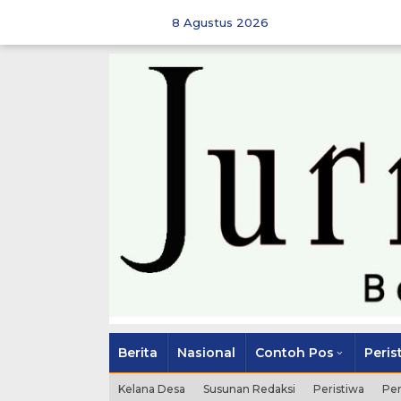
Skip
to
8 Agustus 2026
content
Berita
Nasional
Contoh Pos
Peris
Kelana Desa
Susunan Redaksi
Peristiwa
Pe