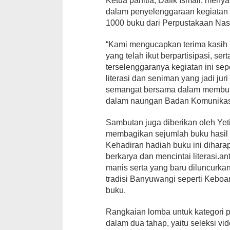
Ketua panitia, Dafik Ismail, meny
dalam penyelenggaraan kegiatan 
1000 buku dari Perpustakaan Nasi
“Kami mengucapkan terima kasih 
yang telah ikut berpartisipasi, 
terselenggaranya kegiatan ini sep
literasi dan seniman yang jadi jur
semangat bersama dalam membumik
dalam naungan Badan Komunikasi
Sambutan juga diberikan oleh Ye
membagikan sejumlah buku hasil
Kehadiran hadiah buku ini diharap
berkarya dan mencintai literasi.a
manis serta yang baru diluncurkan
tradisi Banyuwangi seperti Keboa
buku.
Rangkaian lomba untuk kategori p
dalam dua tahap, yaitu seleksi vi