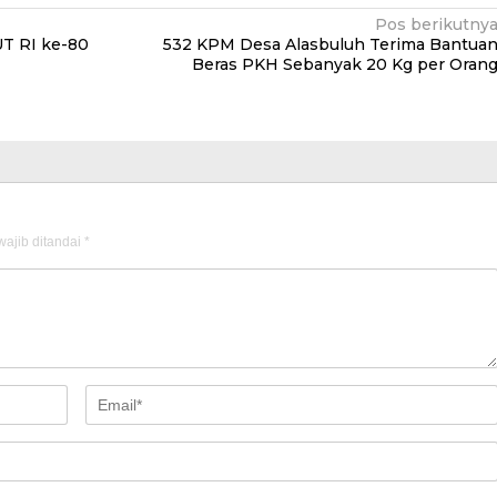
Pos berikutny
T RI ke-80
532 KPM Desa Alasbuluh Terima Bantua
Beras PKH Sebanyak 20 Kg per Oran
ajib ditandai
*