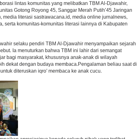
aborasi lintas komunitas yang melibatkan TBM Al-Djawahir,
nitas Gotong Royong 45, Sanggar Merah Putih’45 Jaringan
edia literasi sastrawacana.id, media online jurnalnews,
 serta komunitas-komunitas literasi lainnya di Kabupaten
ahir selaku pendiri TBM Al-Djawahir menyampaikan sejarah
sebut. Ia menuturkan bahwa TBM ini lahir dari semangat
ajar bagi masyarakat, khususnya anak-anak di wilayah
ebih dekat dengan budaya membaca.Pengalaman beliau saat di
ntuk diteruskan iqro’ membaca ke anak cucu.