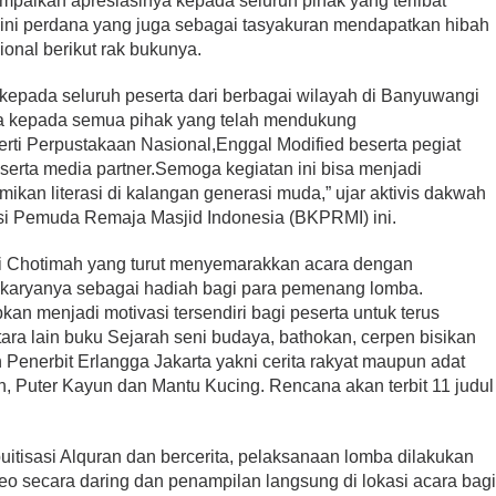
ampaikan apresiasinya kepada seluruh pihak yang terlibat
ini perdana yang juga sebagai tasyakuran mendapatkan hibah
onal berikut rak bukunya.
kepada seluruh peserta dari berbagai wilayah di Banyuwangi
serta kepada semua pihak yang telah mendukung
erti Perpustakaan Nasional,Enggal Modified beserta pegiat
i serta media partner.Semoga kegiatan ini bisa menjadi
an literasi di kalangan generasi muda,” ujar aktivis dakwah
 Pemuda Remaja Masjid Indonesia (BKPRMI) ini.
ti Chotimah yang turut menyemarakkan acara dengan
 karyanya sebagai hadiah bagi para pemenang lomba.
kan menjadi motivasi tersendiri bagi peserta untuk terus
ntara lain buku Sejarah seni budaya, bathokan, cerpen bisikan
 Penerbit Erlangga Jakarta yakni cerita rakyat maupun adat
n, Puter Kayun dan Mantu Kucing. Rencana akan terbit 11 judul
uitisasi Alquran dan bercerita, pelaksanaan lomba dilakukan
deo secara daring dan penampilan langsung di lokasi acara bag