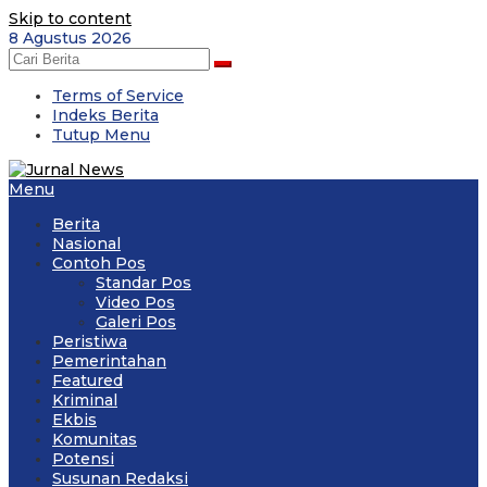
Skip to content
8 Agustus 2026
Terms of Service
Indeks Berita
Tutup Menu
Menu
Berita
Nasional
Contoh Pos
Standar Pos
Video Pos
Galeri Pos
Peristiwa
Pemerintahan
Featured
Kriminal
Ekbis
Komunitas
Potensi
Susunan Redaksi