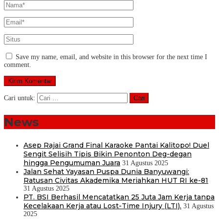
Save my name, email, and website in this browser for the next time I
comment.
Cari untuk:
News
Asep Rajai Grand Final Karaoke Pantai Kalitopo! Duel
Sengit Selisih Tipis Bikin Penonton Deg-degan
hingga Pengumuman Juara
31 Agustus 2025
Jalan Sehat Yayasan Puspa Dunia Banyuwangi:
Ratusan Civitas Akademika Meriahkan HUT RI ke-81
31 Agustus 2025
PT. BSI Berhasil Mencatatkan 25 Juta Jam Kerja tanpa
Kecelakaan Kerja atau Lost-Time Injury (LTI).
31 Agustus
2025