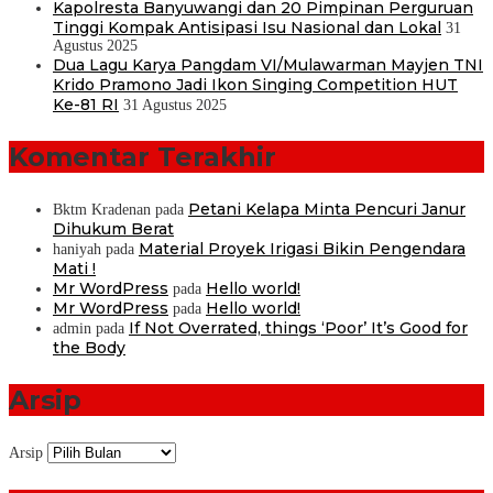
Kapolresta Banyuwangi dan 20 Pimpinan Perguruan
Tinggi Kompak Antisipasi Isu Nasional dan Lokal
31
Agustus 2025
Dua Lagu Karya Pangdam VI/Mulawarman Mayjen TNI
Krido Pramono Jadi Ikon Singing Competition HUT
Ke-81 RI
31 Agustus 2025
Komentar Terakhir
Petani Kelapa Minta Pencuri Janur
Bktm Kradenan
pada
Dihukum Berat
Material Proyek Irigasi Bikin Pengendara
haniyah
pada
Mati !
Mr WordPress
Hello world!
pada
Mr WordPress
Hello world!
pada
If Not Overrated, things ‘Poor’ It’s Good for
admin
pada
the Body
Arsip
Arsip