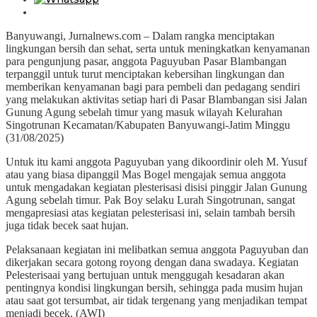
Banyuwangi, Jurnalnews.com – Dalam rangka menciptakan
lingkungan bersih dan sehat, serta untuk meningkatkan kenyamanan
para pengunjung pasar, anggota Paguyuban Pasar Blambangan
terpanggil untuk turut menciptakan kebersihan lingkungan dan
memberikan kenyamanan bagi para pembeli dan pedagang sendiri
yang melakukan aktivitas setiap hari di Pasar Blambangan sisi Jalan
Gunung Agung sebelah timur yang masuk wilayah Kelurahan
Singotrunan Kecamatan/Kabupaten Banyuwangi-Jatim Minggu
(31/08/2025)
Untuk itu kami anggota Paguyuban yang dikoordinir oleh M. Yusuf
atau yang biasa dipanggil Mas Bogel mengajak semua anggota
untuk mengadakan kegiatan plesterisasi disisi pinggir Jalan Gunung
Agung sebelah timur. Pak Boy selaku Lurah Singotrunan, sangat
mengapresiasi atas kegiatan pelesterisasi ini, selain tambah bersih
juga tidak becek saat hujan.
Pelaksanaan kegiatan ini melibatkan semua anggota Paguyuban dan
dikerjakan secara gotong royong dengan dana swadaya. Kegiatan
Pelesterisaai yang bertujuan untuk menggugah kesadaran akan
pentingnya kondisi lingkungan bersih, sehingga pada musim hujan
atau saat got tersumbat, air tidak tergenang yang menjadikan tempat
menjadi becek. (AWI)