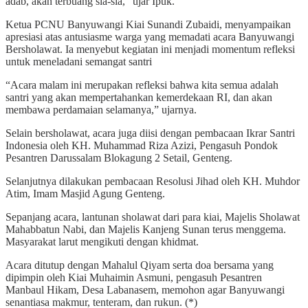
adab, akan terbuang sia-sia,” ujar Ipuk.
Ketua PCNU Banyuwangi Kiai Sunandi Zubaidi, menyampaikan
apresiasi atas antusiasme warga yang memadati acara Banyuwangi
Bersholawat. Ia menyebut kegiatan ini menjadi momentum refleksi
untuk meneladani semangat santri
“Acara malam ini merupakan refleksi bahwa kita semua adalah
santri yang akan mempertahankan kemerdekaan RI, dan akan
membawa perdamaian selamanya,” ujarnya.
Selain bersholawat, acara juga diisi dengan pembacaan Ikrar Santri
Indonesia oleh KH. Muhammad Riza Azizi, Pengasuh Pondok
Pesantren Darussalam Blokagung 2 Setail, Genteng.
Selanjutnya dilakukan pembacaan Resolusi Jihad oleh KH. Muhdor
Atim, Imam Masjid Agung Genteng.
Sepanjang acara, lantunan sholawat dari para kiai, Majelis Sholawat
Mahabbatun Nabi, dan Majelis Kanjeng Sunan terus menggema.
Masyarakat larut mengikuti dengan khidmat.
Acara ditutup dengan Mahalul Qiyam serta doa bersama yang
dipimpin oleh Kiai Muhaimin Asmuni, pengasuh Pesantren
Manbaul Hikam, Desa Labanasem, memohon agar Banyuwangi
senantiasa makmur, tenteram, dan rukun. (*)