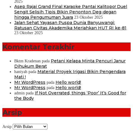
2025
Asep Rajai Grand Final Karaoke Pantai Kalitopo! Duel
Sengit Selisih Tipis Bikin Penonton Deg-degan
hingga Pengumuman Juara
23 Oktober 2025
Jalan Sehat Yayasan Puspa Dunia Banyuwangi:
Ratusan Civitas Akademika Meriahkan HUT RI ke-81
23 Oktober 2025
Komentar Terakhir
Petani Kelapa Minta Pencuri Janur
Bktm Kradenan
pada
Dihukum Berat
Material Proyek Irigasi Bikin Pengendara
haniyah
pada
Mati !
Mr WordPress
Hello world!
pada
Mr WordPress
Hello world!
pada
If Not Overrated, things ‘Poor’ It’s Good for
admin
pada
the Body
Arsip
Arsip