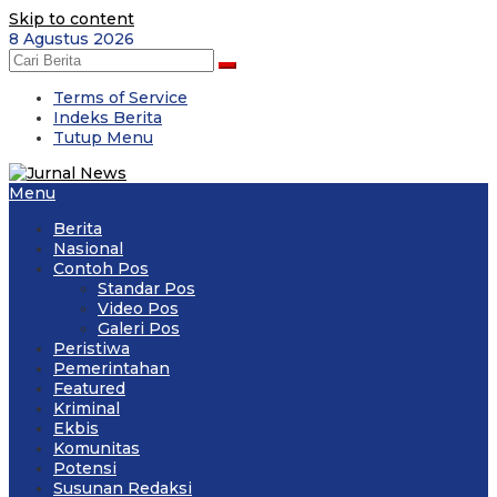
Skip to content
8 Agustus 2026
Terms of Service
Indeks Berita
Tutup Menu
Menu
Berita
Nasional
Contoh Pos
Standar Pos
Video Pos
Galeri Pos
Peristiwa
Pemerintahan
Featured
Kriminal
Ekbis
Komunitas
Potensi
Susunan Redaksi