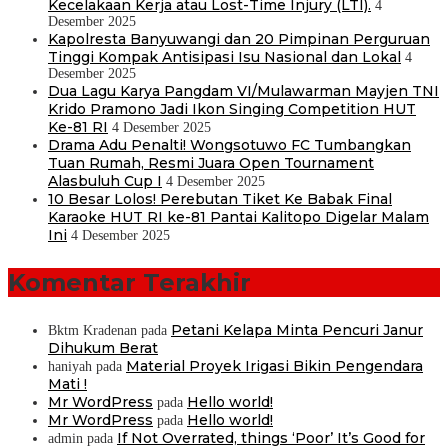
Kecelakaan Kerja atau Lost-Time Injury (LTI).
4
Desember 2025
Kapolresta Banyuwangi dan 20 Pimpinan Perguruan
Tinggi Kompak Antisipasi Isu Nasional dan Lokal
4
Desember 2025
Dua Lagu Karya Pangdam VI/Mulawarman Mayjen TNI
Krido Pramono Jadi Ikon Singing Competition HUT
Ke-81 RI
4 Desember 2025
Drama Adu Penalti! Wongsotuwo FC Tumbangkan
Tuan Rumah, Resmi Juara Open Tournament
Alasbuluh Cup I
4 Desember 2025
10 Besar Lolos! Perebutan Tiket Ke Babak Final
Karaoke HUT RI ke-81 Pantai Kalitopo Digelar Malam
Ini
4 Desember 2025
Komentar Terakhir
Petani Kelapa Minta Pencuri Janur
Bktm Kradenan
pada
Dihukum Berat
Material Proyek Irigasi Bikin Pengendara
haniyah
pada
Mati !
Mr WordPress
Hello world!
pada
Mr WordPress
Hello world!
pada
If Not Overrated, things ‘Poor’ It’s Good for
admin
pada