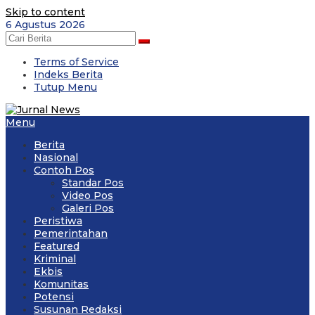
Skip to content
6 Agustus 2026
Terms of Service
Indeks Berita
Tutup Menu
Menu
Berita
Nasional
Contoh Pos
Standar Pos
Video Pos
Galeri Pos
Peristiwa
Pemerintahan
Featured
Kriminal
Ekbis
Komunitas
Potensi
Susunan Redaksi