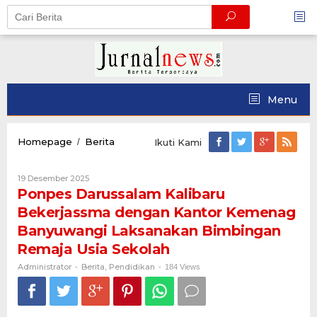
Skip
to
content
Menu
Ponpes
Homepage
Berita
/
Ikuti Kami
Darussalam
Kalibaru
Oleh
19 Desember 2025
Bekerjassma
Administrator
Ponpes Darussalam Kalibaru
dengan
Kantor
Bekerjassma dengan Kantor Kemenag
Kemenag
Banyuwangi Laksanakan Bimbingan
Banyuwangi
Laksanakan
Remaja Usia Sekolah
Bimbingan
Administrator
Berita
Pendidikan
-
,
Remaja
-
184 Views
Usia
Sekolah