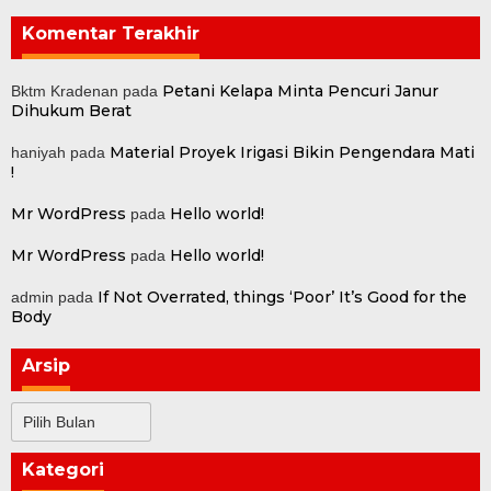
Komentar Terakhir
Petani Kelapa Minta Pencuri Janur
Bktm Kradenan
pada
Dihukum Berat
Material Proyek Irigasi Bikin Pengendara Mati
haniyah
pada
!
Mr WordPress
Hello world!
pada
Mr WordPress
Hello world!
pada
If Not Overrated, things ‘Poor’ It’s Good for the
admin
pada
Body
Arsip
Arsip
Kategori