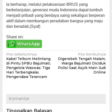
Ia berharap, melalui pelaksanaan BRUS yang
berkelanjutan, generasi muda Indonesia dapat tumbuh
menjadi pribadi yang berdaya saing sekaligus berperan
aktif dalam membangun peradaban bangsa yang maju
dan beradab.(Syaf)
Share on:
WhatsApp
Navigasi
Pos sebelumnya
Pos berikutnya
Kabel Telkom Melintang
Digerebek Tengah Malam,
pos
di Pintu SPBU Bajulmati,
Warga Bajulmati Diciduk
Pengelola Waswas: Tiga
Polisi Saat Asyik Main Judi
Hari Terbengkalai,
Online
Pengendara Terancam
Komentar
Tinggalkan Balasan