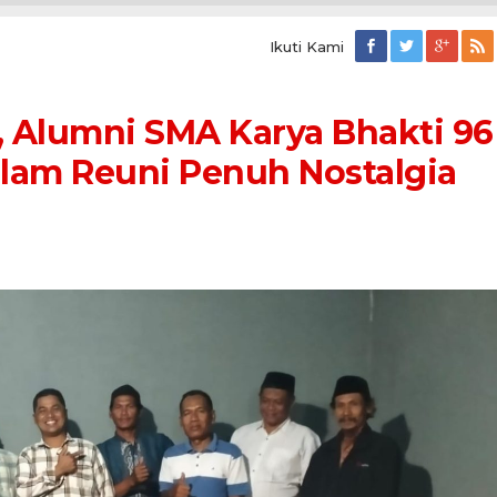
Ikuti Kami
, Alumni SMA Karya Bhakti 96
lam Reuni Penuh Nostalgia