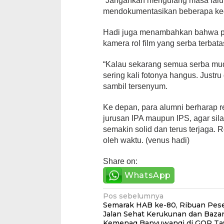
“Jangankan mengulang masa lalu,
mendokumentasikan beberapa kegia
Hadi juga menambahkan bahwa pa
kamera rol film yang serba terbata
“Kalau sekarang semua serba mu
sering kali fotonya hangus. Justru
sambil tersenyum.
Ke depan, para alumni berharap reu
jurusan IPA maupun IPS, agar sil
semakin solid dan terus terjaga. 
oleh waktu. (venus hadi)
Share on:
WhatsApp
Navigasi
Pos sebelumnya
Semarak HAB ke-80, Ribuan Pese
pos
Jalan Sehat Kerukunan dan Baz
Kemenag Banyuwangi di GOR T