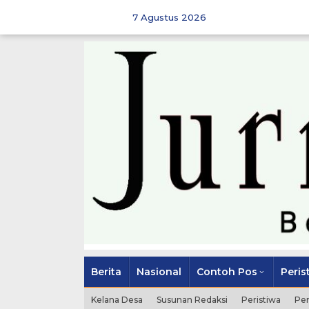
Skip
to
7 Agustus 2026
content
Berita
Nasional
Contoh Pos
Peris
Kelana Desa
Susunan Redaksi
Peristiwa
Pe