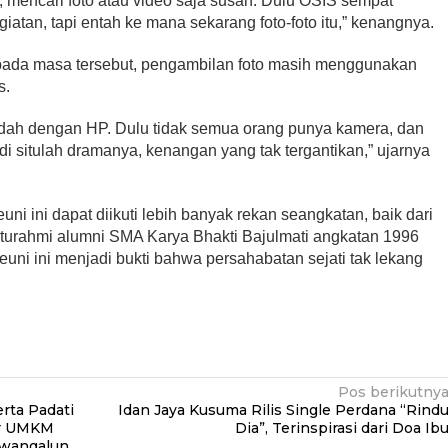
 mencari foto atau video saja susah. Dulu OSIS sempat
tan, tapi entah ke mana sekarang foto-foto itu,” kenangnya.
da masa tersebut, pengambilan foto masih menggunakan
s.
dah dengan HP. Dulu tidak semua orang punya kamera, dan
 di situlah dramanya, kenangan yang tak tergantikan,” ujarnya
ni ini dapat diikuti lebih banyak rekan seangkatan, baik dari
aturahmi alumni SMA Karya Bhakti Bajulmati angkatan 1996
Reuni ini menjadi bukti bahwa persahabatan sejati tak lekang
Pos berikutny
rta Padati
Idan Jaya Kusuma Rilis Single Perdana “Rind
ar UMKM
Dia”, Terinspirasi dari Doa Ib
awangalun