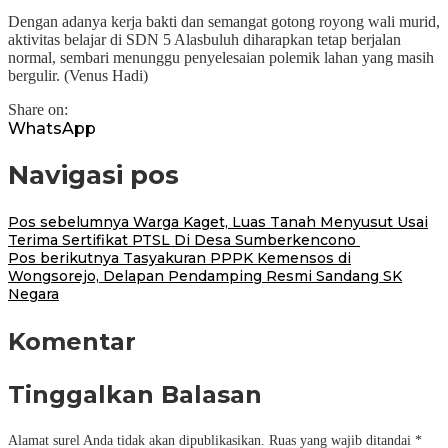
Dengan adanya kerja bakti dan semangat gotong royong wali murid,
aktivitas belajar di SDN 5 Alasbuluh diharapkan tetap berjalan
normal, sembari menunggu penyelesaian polemik lahan yang masih
bergulir. (Venus Hadi)
Share on:
WhatsApp
Navigasi pos
Pos sebelumnya
Warga Kaget, Luas Tanah Menyusut Usai
Terima Sertifikat PTSL Di Desa Sumberkencono
Pos berikutnya
Tasyakuran PPPK Kemensos di
Wongsorejo, Delapan Pendamping Resmi Sandang SK
Negara
Komentar
Tinggalkan Balasan
Alamat surel Anda tidak akan dipublikasikan.
Ruas yang wajib ditandai
*