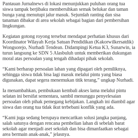
Pantauan Jurnalnews di lokasi menunjukkan puluhan orang tua
siswa tampak berjibaku membersihkan semak belukar dan taman
bunga yang menutupi jalur masuk. Sejumlah ranting dan sisa
tanaman dibakar di area sekolah sebagai bagian dari pembersihan
lingkungan.
Kegiatan gotong royong tersebut mendapat perhatian khusus dari
Koordinator Wilayah Kerja Satuan Pendidikan (Kakorwilkersatdik)
Wongsorejo, Nurhadi Tendean. Didampingi Ketua K3, Sunarwin, ia
turun langsung ke SDN 5 Alasbuluh untuk memberikan dukungan
moral atas persoalan yang tengah dihadapi pihak sekolah.
“Kami berharap persoalan lahan yang dipagari oleh pemiliknya,
sehingga siswa tidak bisa lagi masuk melalui pintu yang biasa
digunakan, dapat segera menemukan titik terang,” ungkap Nurhadi.
Ia menambahkan, pembukaan kembali akses lama melalui pintu
selatan ini bersifat sementara, sambil menunggu penyelesaian
persoalan oleh pihak pemegang kebijakan. Langkah ini diambil agar
siswa dan orang tua tidak ikut terbebani konflik yang ada.
“Kami juga sedang berupaya mencarikan solusi jangka panjang,
salah satunya dengan rencana pembelian lahan di sebelah barat
sekolah agar menjadi aset sekolah dan bisa dimanfaatkan sebagai
area bermain anak-anak,” jelasnya.