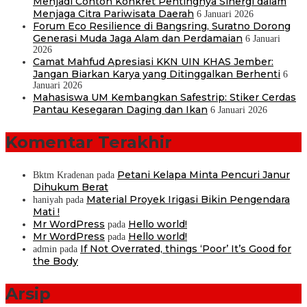
Menjadi Contoh Konkret Pentingnya Sinergi dalam
Menjaga Citra Pariwisata Daerah
6 Januari 2026
Forum Eco Resilience di Bangsring, Suratno Dorong
Generasi Muda Jaga Alam dan Perdamaian
6 Januari
2026
Camat Mahfud Apresiasi KKN UIN KHAS Jember:
Jangan Biarkan Karya yang Ditinggalkan Berhenti
6
Januari 2026
Mahasiswa UM Kembangkan Safestrip: Stiker Cerdas
Pantau Kesegaran Daging dan Ikan
6 Januari 2026
Komentar Terakhir
Petani Kelapa Minta Pencuri Janur
Bktm Kradenan
pada
Dihukum Berat
Material Proyek Irigasi Bikin Pengendara
haniyah
pada
Mati !
Mr WordPress
Hello world!
pada
Mr WordPress
Hello world!
pada
If Not Overrated, things ‘Poor’ It’s Good for
admin
pada
the Body
Arsip