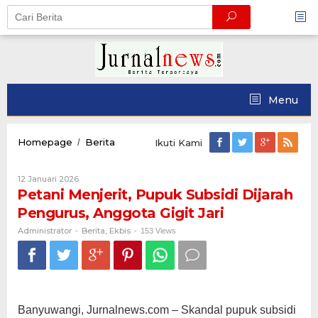
Skip
to
content
Menu
Petani
Homepage
Berita
/
Ikuti Kami
Menjerit,
Pupuk
Oleh
12 Januari 2026
Subsidi
Administrator
Petani Menjerit, Pupuk Subsidi Dijarah
Dijarah
Pengurus,
Pengurus, Anggota Gigit Jari
Anggota
Gigit
Administrator
Berita
Ekbis
-
,
-
153 Views
Jari
Banyuwangi, Jurnalnews.com – Skandal pupuk subsidi