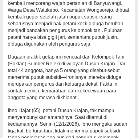
kembali mencoreng wajah pertanian di Banyuwangi.
Warga Desa Watukebo, Kecamatan Wongsorejo, dibuat
kembali geger setelah jatah pupuk subsidi yang
seharusnya menjadi hak petani kecil diduga berubah
menjadi bancakan pengurus kelompok tani. Puluhan
petani hanya bisa gigit jari, sementara pupuk justru
diduga digunakan oleh pengurus saja.
Dugaan praktik gelap ini mencuat dari Kelompok Tani
(Poktan) Sumber Rejeki di wilayah Dusun Krajan. Dari
total 44 anggota, hanya 5 orang yang disebut-sebut
menerima pupuk subsidi—ironisnya, mereka diduga
merupakan pengurus dan keluarga dekat. Fakta ini
sontak memicu kemarahan dan kekecewaan para
anggota yang merasa dikhianati.
Ibno Hajar (65), petani Dusun Krajan, tak mampu
menyembunyikan amarahnya. Saat ditemui di
kediamannya, Senin (12/1/2026), Ibno mengaku sudah
tiga kali berturut-turut tidak menerima pupuk subsidi
tanpa penjelasan apa pun dari pengurus kelompok.