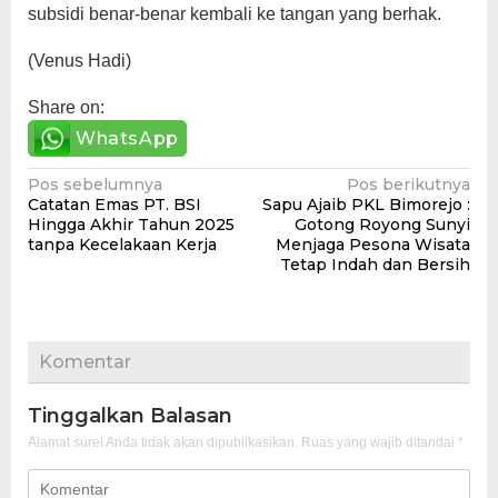
subsidi benar-benar kembali ke tangan yang berhak.
(Venus Hadi)
Share on:
WhatsApp
Navigasi
Pos sebelumnya
Pos berikutnya
Catatan Emas PT. BSI
Sapu Ajaib PKL Bimorejo :
pos
Hingga Akhir Tahun 2025
Gotong Royong Sunyi
tanpa Kecelakaan Kerja
Menjaga Pesona Wisata
Tetap Indah dan Bersih
Komentar
Tinggalkan Balasan
Alamat surel Anda tidak akan dipublikasikan.
Ruas yang wajib ditandai
*