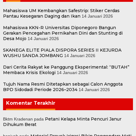
Mahasiswa UM Kembangkan Safestrip: Stiker Cerdas
Pantau Kesegaran Daging dan Ikan
14 Januari 2026
Mahasiswa KKN-R Universitas Diponegoro Bangun
Gerakan Pencegahan Pernikahan Dini dan Stunting di
Desa Mojo
14 Januari 2026
SKANEGA ELITE PIALA DISPORA SERIES II KEJURDA
WUSHU SANDA JOMBANG
14 Januari 2026
Dari Cerita Rakyat ke Panggung Eksperimental: “BUTAH”
Membaca Krisis Ekologi
14 Januari 2026
Tujuh Nama Resmi Ditetapkan sebagai Calon Anggota
BPD Sidodadi Periode 2026–2034
14 Januari 2026
Komentar Terakhir
Petani Kelapa Minta Pencuri Janur
Bktm Kradenan
pada
Dihukum Berat
Material Proyek Irigasi Bikin Pengendara Mati
haniyah
pada