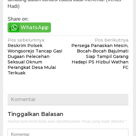
Hadi)
Share on:
WhatsApp
Navigasi
Pos sebelumnya
Pos berikutnya
Reskrim Polsek
Persega Panaskan Mesin,
pos
Wongsorejo Tancap Gas!
Bocah-Bocah Bajulmati
Dugaan Pelecehan
Siap Tampil Garang
Seksual Oknum
Hadapi PS Hizbul Wathan
Perangkat Desa Mulai
FC
Terkuak
Komentar
Tinggalkan Balasan
Alamat surel Anda tidak akan dipublikasikan.
Ruas yang wajib ditandai
*