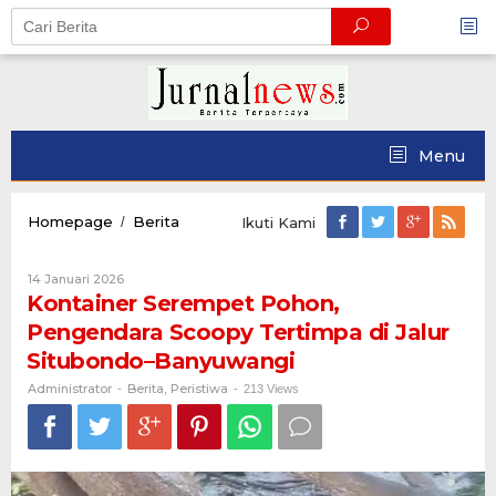
Skip
to
content
Menu
Kontainer
Homepage
Berita
/
Ikuti Kami
Serempet
Pohon,
Oleh
14 Januari 2026
Pengendara
Administrator
Kontainer Serempet Pohon,
Scoopy
Tertimpa
Pengendara Scoopy Tertimpa di Jalur
di
Situbondo–Banyuwangi
Jalur
Situbondo–
Administrator
Berita
Peristiwa
-
,
-
213 Views
Banyuwangi