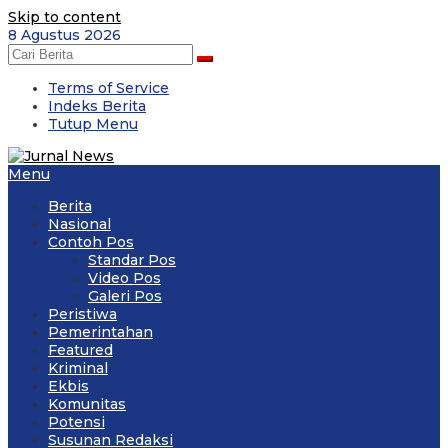
Skip to content
8 Agustus 2026
Terms of Service
Indeks Berita
Tutup Menu
Menu
Berita
Nasional
Contoh Pos
Standar Pos
Video Pos
Galeri Pos
Peristiwa
Pemerintahan
Featured
Kriminal
Ekbis
Komunitas
Potensi
Susunan Redaksi