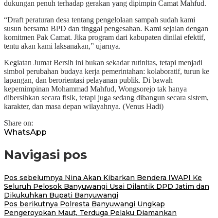
dukungan penuh terhadap gerakan yang dipimpin Camat Mahfud.
“Draft peraturan desa tentang pengelolaan sampah sudah kami
susun bersama BPD dan tinggal pengesahan. Kami sejalan dengan
komitmen Pak Camat. Jika program dari kabupaten dinilai efektif,
tentu akan kami laksanakan,” ujarnya.
Kegiatan Jumat Bersih ini bukan sekadar rutinitas, tetapi menjadi
simbol perubahan budaya kerja pemerintahan: kolaboratif, turun ke
lapangan, dan berorientasi pelayanan publik. Di bawah
kepemimpinan Mohammad Mahfud, Wongsorejo tak hanya
dibersihkan secara fisik, tetapi juga sedang dibangun secara sistem,
karakter, dan masa depan wilayahnya. (Venus Hadi)
Share on:
WhatsApp
Navigasi pos
Pos sebelumnya
Nina Akan Kibarkan Bendera IWAPI Ke
Seluruh Pelosok Banyuwangi Usai Dilantik DPD Jatim dan
Dikukuhkan Bupati Banyuwangi
Pos berikutnya
Polresta Banyuwangi Ungkap
Pengeroyokan Maut, Terduga Pelaku Diamankan