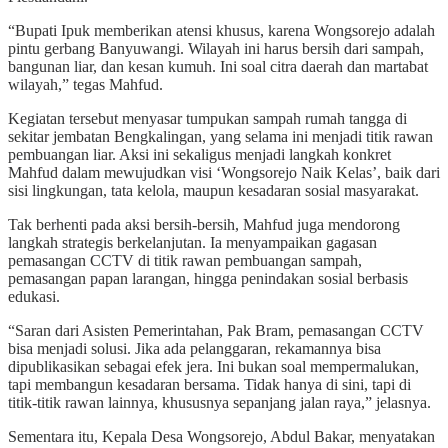
“Bupati Ipuk memberikan atensi khusus, karena Wongsorejo adalah
pintu gerbang Banyuwangi. Wilayah ini harus bersih dari sampah,
bangunan liar, dan kesan kumuh. Ini soal citra daerah dan martabat
wilayah,” tegas Mahfud.
Kegiatan tersebut menyasar tumpukan sampah rumah tangga di
sekitar jembatan Bengkalingan, yang selama ini menjadi titik rawan
pembuangan liar. Aksi ini sekaligus menjadi langkah konkret
Mahfud dalam mewujudkan visi ‘Wongsorejo Naik Kelas’, baik dari
sisi lingkungan, tata kelola, maupun kesadaran sosial masyarakat.
Tak berhenti pada aksi bersih-bersih, Mahfud juga mendorong
langkah strategis berkelanjutan. Ia menyampaikan gagasan
pemasangan CCTV di titik rawan pembuangan sampah,
pemasangan papan larangan, hingga penindakan sosial berbasis
edukasi.
“Saran dari Asisten Pemerintahan, Pak Bram, pemasangan CCTV
bisa menjadi solusi. Jika ada pelanggaran, rekamannya bisa
dipublikasikan sebagai efek jera. Ini bukan soal mempermalukan,
tapi membangun kesadaran bersama. Tidak hanya di sini, tapi di
titik-titik rawan lainnya, khususnya sepanjang jalan raya,” jelasnya.
Sementara itu, Kepala Desa Wongsorejo, Abdul Bakar, menyatakan