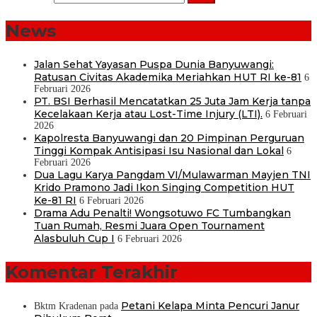
News
Jalan Sehat Yayasan Puspa Dunia Banyuwangi:
Ratusan Civitas Akademika Meriahkan HUT RI ke-81
6
Februari 2026
PT. BSI Berhasil Mencatatkan 25 Juta Jam Kerja tanpa
Kecelakaan Kerja atau Lost-Time Injury (LTI).
6 Februari
2026
Kapolresta Banyuwangi dan 20 Pimpinan Perguruan
Tinggi Kompak Antisipasi Isu Nasional dan Lokal
6
Februari 2026
Dua Lagu Karya Pangdam VI/Mulawarman Mayjen TNI
Krido Pramono Jadi Ikon Singing Competition HUT
Ke-81 RI
6 Februari 2026
Drama Adu Penalti! Wongsotuwo FC Tumbangkan
Tuan Rumah, Resmi Juara Open Tournament
Alasbuluh Cup I
6 Februari 2026
Komentar Terakhir
Petani Kelapa Minta Pencuri Janur
Bktm Kradenan
pada