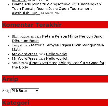
Drama Adu Penalti! Wongsotuwo FC Tumbangkan
Tuan Rumah, Resmi Juara Open Tournament
Alasbuluh Cup I
14 Maret 2026
Komentar Terakhir
Petani Kelapa Minta Pencuri Janur
Bktm Kradenan
pada
Dihukum Berat
Material Proyek Irigasi Bikin Pengendara
haniyah
pada
Mati !
Mr WordPress
Hello world!
pada
Mr WordPress
Hello world!
pada
If Not Overrated, things ‘Poor’ It’s Good for
admin
pada
the Body
Arsip
Arsip
Kategori