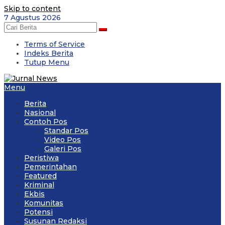
Skip to content
7 Agustus 2026
Terms of Service
Indeks Berita
Tutup Menu
Menu
Berita
Nasional
Contoh Pos
Standar Pos
Video Pos
Galeri Pos
Peristiwa
Pemerintahan
Featured
Kriminal
Ekbis
Komunitas
Potensi
Susunan Redaksi