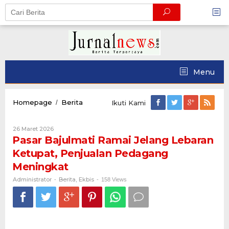
Skip
to
content
Menu
Pasar
Homepage
Berita
/
Ikuti Kami
Bajulmati
Ramai
Oleh
26 Maret 2026
Jelang
Administrator
Pasar Bajulmati Ramai Jelang Lebaran
Lebaran
Ketupat,
Ketupat, Penjualan Pedagang
Penjualan
Meningkat
Pedagang
Meningkat
Administrator
Berita
Ekbis
-
,
-
158 Views