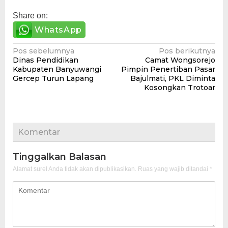
Share on:
WhatsApp
Navigasi
Pos sebelumnya
Pos berikutnya
Dinas Pendidikan
Camat Wongsorejo
pos
Kabupaten Banyuwangi
Pimpin Penertiban Pasar
Gercep Turun Lapang
Bajulmati, PKL Diminta
Kosongkan Trotoar
Komentar
Tinggalkan Balasan
Alamat surel Anda tidak akan dipublikasikan.
Ruas yang wajib ditandai
*