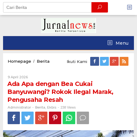
Skip
to
content
Menu
Ada
Homepage
Berita
/
Ikuti Kami
Apa
dengan
Oleh
9 April 2026
Bea
Administrator
Ada Apa dengan Bea Cukai
Cukai
Banyuwangi?
Banyuwangi? Rokok Ilegal Marak,
Rokok
Pengusaha Resah
Ilegal
Marak,
Administrator
Berita
Ekbis
-
,
-
238 Views
Pengusaha
Resah