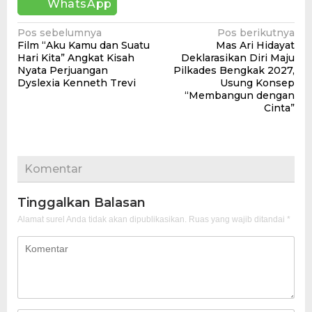
WhatsApp
Navigasi
Pos sebelumnya
Pos berikutnya
Film “Aku Kamu dan Suatu
Mas Ari Hidayat
pos
Hari Kita” Angkat Kisah
Deklarasikan Diri Maju
Nyata Perjuangan
Pilkades Bengkak 2027,
Dyslexia Kenneth Trevi
Usung Konsep
“Membangun dengan
Cinta”
Komentar
Tinggalkan Balasan
Alamat surel Anda tidak akan dipublikasikan.
Ruas yang wajib ditandai
*