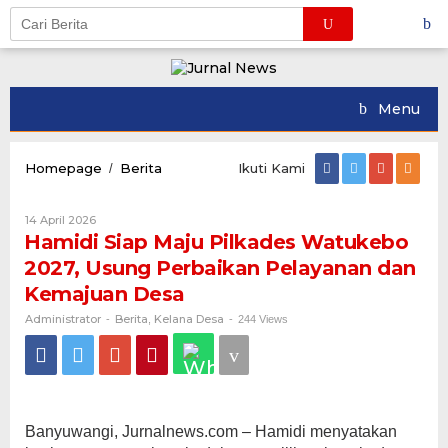
Skip
to
content
Menu
Hamidi
Homepage
Berita
Ikuti Kami
/
Siap
Maju
Oleh
14 April 2026
Pilkades
Administrator
Hamidi Siap Maju Pilkades Watukebo
Watukebo
2027,
2027, Usung Perbaikan Pelayanan dan
Usung
Kemajuan Desa
Perbaikan
Pelayanan
Administrator
Berita
Kelana Desa
-
,
-
244 Views
dan
Kemajuan
Desa
Banyuwangi, Jurnalnews.com – Hamidi menyatakan