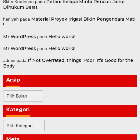
Petani Kelapa Minta Pencuri Janur
Bktm Kradenan
pada
Dihukum Berat
Material Proyek Irigasi Bikin Pengendara Mati
haniyah
pada
!
Mr WordPress
Hello world!
pada
Mr WordPress
Hello world!
pada
If Not Overrated, things ‘Poor’ It’s Good for the
admin
pada
Body
Arsip
Arsip
Kategori
Kategori
Meta