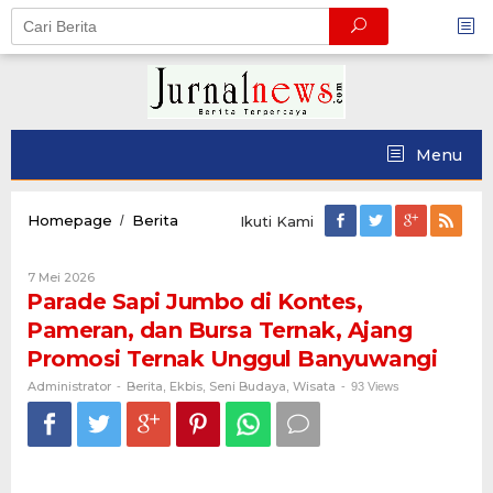
Skip
to
content
Menu
Parade
Homepage
Berita
/
Ikuti Kami
Sapi
Jumbo
Oleh
7 Mei 2026
di
Administrator
Parade Sapi Jumbo di Kontes,
Kontes,
Pameran,
Pameran, dan Bursa Ternak, Ajang
dan
Promosi Ternak Unggul Banyuwangi
Bursa
Ternak,
Administrator
Berita
Ekbis
Seni Budaya
Wisata
-
,
,
,
-
93 Views
Ajang
Promosi
Ternak
Unggul
Banyuwangi