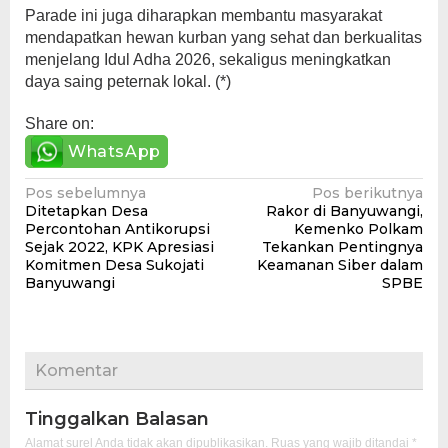
Parade ini juga diharapkan membantu masyarakat
mendapatkan hewan kurban yang sehat dan berkualitas
menjelang Idul Adha 2026, sekaligus meningkatkan
daya saing peternak lokal. (*)
Share on:
WhatsApp
Navigasi
Pos sebelumnya
Pos berikutnya
Ditetapkan Desa
Rakor di Banyuwangi,
pos
Percontohan Antikorupsi
Kemenko Polkam
Sejak 2022, KPK Apresiasi
Tekankan Pentingnya
Komitmen Desa Sukojati
Keamanan Siber dalam
Banyuwangi
SPBE
Komentar
Tinggalkan Balasan
Alamat surel Anda tidak akan dipublikasikan.
Ruas yang wajib ditandai
*