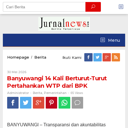
Skip
to
content
Menu
Banyuwangi
Homepage
Berita
/
Ikuti Kami
14
Kali
Oleh
30 Mei 2026
Berturut-
Administrator
Banyuwangi 14 Kali Berturut-Turut
Turut
Pertahankan
Pertahankan WTP dari BPK
WTP
dari
Administrator
Berita
Pemerintahan
-
,
-
65 Views
BPK
BANYUWANGI – Transparansi dan akuntabilitas