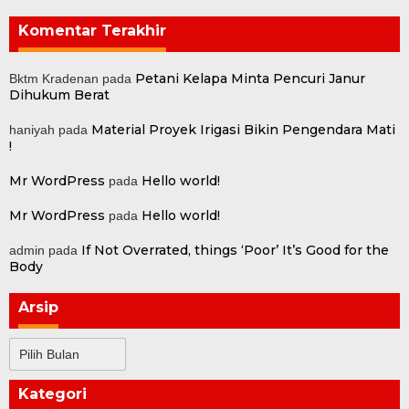
Komentar Terakhir
Petani Kelapa Minta Pencuri Janur
Bktm Kradenan
pada
Dihukum Berat
Material Proyek Irigasi Bikin Pengendara Mati
haniyah
pada
!
Mr WordPress
Hello world!
pada
Mr WordPress
Hello world!
pada
If Not Overrated, things ‘Poor’ It’s Good for the
admin
pada
Body
Arsip
Arsip
Kategori