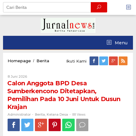
Skip
to
content
Menu
Calon
Homepage
Berita
/
Ikuti Kami
Anggota
BPD
Oleh
8 Juni 2026
Desa
Administrator
Calon Anggota BPD Desa
Sumberkencono
Ditetapkan,
Sumberkencono Ditetapkan,
Pemilihan
Pemilihan Pada 10 Juni Untuk Dusun
Pada
10
Krajan
Juni
Administrator
Berita
Kelana Desa
-
,
Untuk
-
88 Views
Dusun
Krajan