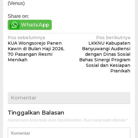
(Venus)
Share on:
WhatsApp
Navigasi
Pos sebelumnya
Pos berikutnya
KUA Wongsorejo Panen
LKKNU Kabupaten
pos
Kawin di Bulan Haji 2026,
Banyuwangi Audiensi
70 Pasangan Resmi
dengan Dinas Sosial
Menikah
Bahas Sinergi Program
Sosial dan Kesiapan
Pranikah
Komentar
Tinggalkan Balasan
Alamat surel Anda tidak akan dipublikasikan.
Ruas yang wajib ditandai
*