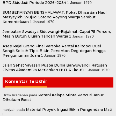
BPD Sidodadi Periode 2026–2034
1 Januari 1970
SUMBERANYAR BERSHALAWAT: Rokat Dhisa dan Haul
Masyayikh, Wujud Gotong Royong Warga Sambut
Kemerdekaan
1 Januari 1970
Jembatan Swadaya Sidowangi–Bajulmati Capai 75 Persen,
Masih Butuh Uluran Tangan Warga
1 Januari 1970
Asep Rajai Grand Final Karaoke Pantai Kalitopo! Duel
Sengit Selisih Tipis Bikin Penonton Deg-degan hingga
Pengumuman Juara
1 Januari 1970
Jalan Sehat Yayasan Puspa Dunia Banyuwangi: Ratusan
Civitas Akademika Meriahkan HUT RI ke-81
1 Januari 1970
Komentar Terakhir
Petani Kelapa Minta Pencuri Janur
Bktm Kradenan
pada
Dihukum Berat
Material Proyek Irigasi Bikin Pengendara Mati
haniyah
pada
!