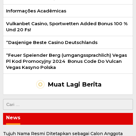
Informações Acadêmicas
Vulkanbet Casino, Sportwetten Added Bonus 100 %
Und 20 Fs!
“Dasjenige Beste Casino Deutschlands
“Feuer Speiender Berg (umgangssprachlich) Vegas
Pl Kod Promocyjny 2024 ️ Bonus Code Do Vulcan
Vegas Kasyno Polska
Muat Lagi Berita
Cari
untuk:
News
Tujuh Nama Resmi Ditetapkan sebagai Calon Anggota