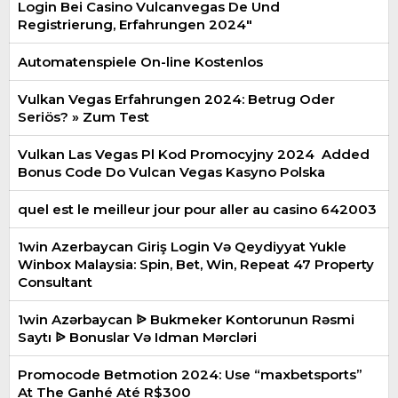
Login Bei Casino Vulcanvegas De Und
Registrierung, Erfahrungen 2024″
Automatenspiele On-line Kostenlos
Vulkan Vegas Erfahrungen 2024: Betrug Oder
Seriös? » Zum Test
Vulkan Las Vegas Pl Kod Promocyjny 2024 ️ Added
Bonus Code Do Vulcan Vegas Kasyno Polska
quel est le meilleur jour pour aller au casino 642003
1win Azerbaycan Giriş Login Və Qeydiyyat Yukle
Winbox Malaysia: Spin, Bet, Win, Repeat 47 Property
Consultant
1win Azərbaycan ᐉ Bukmeker Kontorunun Rəsmi
Saytı ᐉ Bonuslar Və Idman Mərcləri
Promocode Betmotion 2024: Use “maxbetsports”
At The Ganhé Até R$300