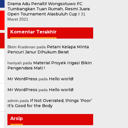
Drama Adu Penalti! Wongsotuwo FC
Tumbangkan Tuan Rumah, Resmi Juara
Open Tournament Alasbuluh Cup I
31
Maret 2021
Komentar Terakhir
Petani Kelapa Minta
Bktm Kradenan
pada
Pencuri Janur Dihukum Berat
Material Proyek Irigasi Bikin
haniyah
pada
Pengendara Mati !
Mr WordPress
Hello world!
pada
Mr WordPress
Hello world!
pada
If Not Overrated, things ‘Poor’
admin
pada
It’s Good for the Body
Arsip