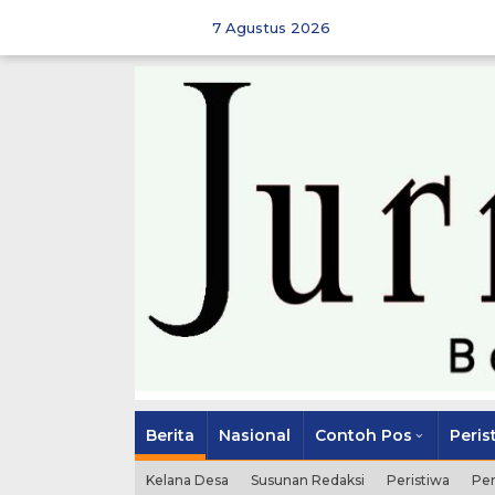
Skip
to
7 Agustus 2026
content
Berita
Nasional
Contoh Pos
Peris
Kelana Desa
Susunan Redaksi
Peristiwa
Pe