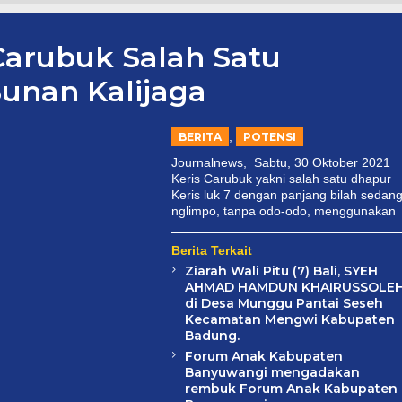
Carubuk Salah Satu
unan Kalijaga
,
BERITA
POTENSI
Journalnews, Sabtu, 30 Oktober 2021
Keris Carubuk yakni salah satu dhapur
Keris luk 7 dengan panjang bilah sedang
nglimpo, tanpa odo-odo, menggunakan
Berita Terkait
Ziarah Wali Pitu (7) Bali, SYEH
AHMAD HAMDUN KHAIRUSSOLE
di Desa Munggu Pantai Seseh
Kecamatan Mengwi Kabupaten
Badung.
Forum Anak Kabupaten
n
I
,
Banyuwangi mengadakan
rembuk Forum Anak Kabupaten