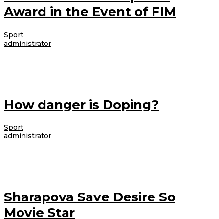
Award in the Event of FIM
Sport
|
4 Desember 2012
4 Desember 2012
oleh
administrator
Lorem ipsum dolor sit amet, consectetur adipiscing elit. Etiam augue tellus,
varius sit amet aliquam ac, pellentesque quis felis. Nam rutrum laoreet
How danger is Doping?
Sport
|
4 Desember 2012
4 Desember 2012
oleh
administrator
Lorem ipsum dolor sit amet, consectetur adipiscing elit. Etiam augue tellus,
varius sit amet aliquam ac, pellentesque quis felis. Nam rutrum laoreet
Sharapova Save Desire So
Movie Star