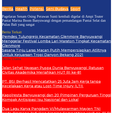
Berita
Health
Potensi
Seni Budaya
Sport
,
,
,
,
Pagelaran Senam Osing Perawan Sunti kembali digelar di Ampi Teater
Pantai Marina Boom Banyuwangi dengan pemandangan Pantai Selat dan
Pulau Bali yang sangat
Berita Terkait
Pemdes Tulungrejo Kecamatan Glenmore Banyuwangi
Menggelar Festival Lomba Lari Maraton Tingkat Kecamatan
Glenmore
Sasana Tinju Laras Macan Putih Mempersiapkan Atlitnya
Untuk Kejuaraan Tropi Danyon Bekang 2021
Berita Utama
Jalan Sehat Yayasan Puspa Dunia Banyuwangi: Ratusan
Civitas Akademika Meriahkan HUT RI ke-81
PT. BSI Berhasil Mencatatkan 25 Juta Jam Kerja tanpa
Kecelakaan Kerja atau Lost-Time Injury (LTI).
Kapolresta Banyuwangi dan 20 Pimpinan Perguruan Tinggi
Kompak Antisipasi Isu Nasional dan Lokal
Dua Lagu Karya Pangdam VI/Mulawarman Mayjen TNI