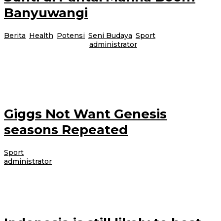
Banyuwangi
Berita
,
Health
,
Potensi
,
Seni Budaya
,
Sport
|
29 Maret
2021
29 Maret 2021
oleh
administrator
Pagelaran Senam Osing Perawan Sunti kembali digelar di Ampi Teater
Pantai Marina Boom Banyuwangi dengan pemandangan Pantai Selat dan
Pulau Bali yang sangat
Giggs Not Want Genesis
seasons Repeated
Sport
|
7 Desember 2012
7 Desember 2012
oleh
administrator
Lorem ipsum dolor sit amet, consectetur adipiscing elit. Etiam augue tellus,
varius sit amet aliquam ac, pellentesque quis felis. Nam rutrum laoreet