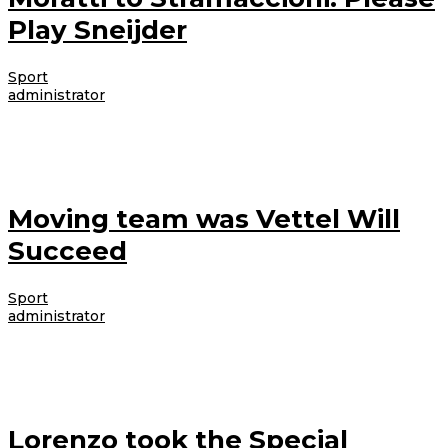
Play Sneijder
Sport
|
4 Desember 2012
4 Desember 2012
oleh
administrator
Lorem ipsum dolor sit amet, consectetur adipiscing elit. Etiam augue tellus,
varius sit amet aliquam ac, pellentesque quis felis. Nam rutrum laoreet
Moving team was Vettel Will
Succeed
Sport
|
4 Desember 2012
4 Desember 2012
oleh
administrator
Lorem ipsum dolor sit amet, consectetur adipiscing elit. Etiam augue tellus,
varius sit amet aliquam ac, pellentesque quis felis. Nam rutrum laoreet
Lorenzo took the Special