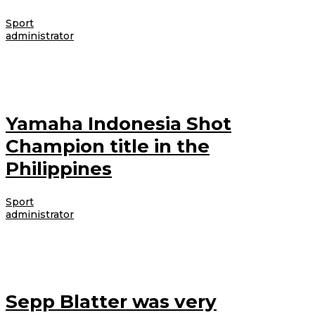
Sport
|
4 Desember 2012
4 Desember 2012
oleh
administrator
Lorem ipsum dolor sit amet, consectetur adipiscing elit. Etiam augue tellus,
varius sit amet aliquam ac, pellentesque quis felis. Nam rutrum laoreet
Yamaha Indonesia Shot
Champion title in the
Philippines
Sport
|
4 Desember 2012
4 Desember 2012
oleh
administrator
Lorem ipsum dolor sit amet, consectetur adipiscing elit. Etiam augue tellus,
varius sit amet aliquam ac, pellentesque quis felis. Nam rutrum laoreet
Sepp Blatter was very