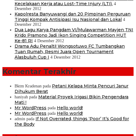
Kecelakaan Kerja atau Lost-Time Injury (LTI).
4
Desember 2012
Kapolresta Banyuwangi dan 20 Pimpinan Perguruan
Tinggi Kompak Antisipasi Isu Nasional dan Lokal
4
Desember 2012
Dua Lagu Karya Pangdam VI/Mulawarman Mayjen TNI
Krido Pramono Jadi Ikon Singing Competition HUT
Ke-81 RI
4 Desember 2012
Drama Adu Penalti! Wongsotuwo FC Tumbangkan
Tuan Rumah, Resmi Juara Open Tournament
Alasbuluh Cup I
4 Desember 2012
Komentar Terakhir
Petani Kelapa Minta Pencuri Janur
Bktm Kradenan
pada
Dihukum Berat
Material Proyek Irigasi Bikin Pengendara
haniyah
pada
Mati !
Mr WordPress
Hello world!
pada
Mr WordPress
Hello world!
pada
If Not Overrated, things ‘Poor’ It’s Good for
admin
pada
the Body