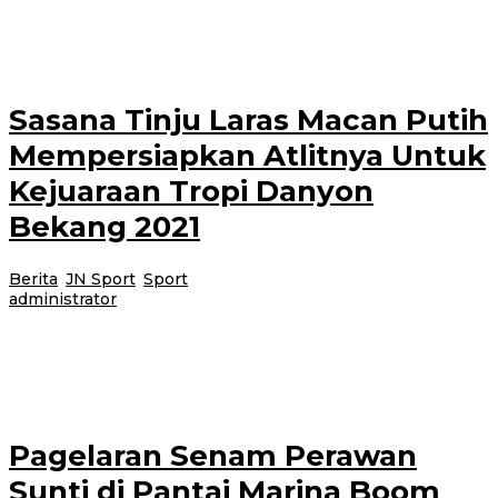
Provinsi Papua kemarin dari cabang atlentik lari sprinter adalah Yudi
warga
Sasana Tinju Laras Macan Putih
Mempersiapkan Atlitnya Untuk
Kejuaraan Tropi Danyon
Bekang 2021
Berita
,
JN Sport
,
Sport
|
10 Juni 2021
10 Juni 2021
oleh
administrator
Banyuwangi. Untuk mempersiapkan di kejuaraan Tropi Danyon Bekang
2021 pada tanggal 17 Juli 2021, persiapan para atlit tinju mulai berlatih
secara giat
Pagelaran Senam Perawan
Sunti di Pantai Marina Boom