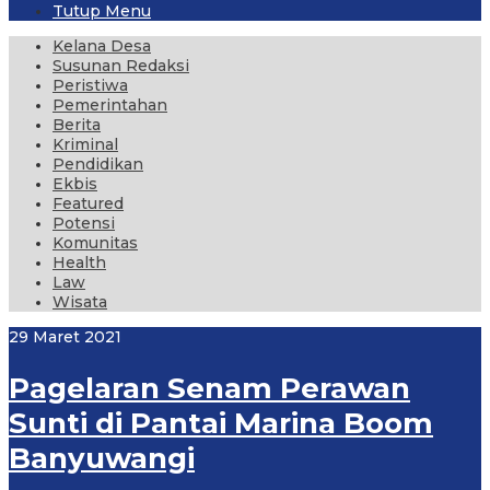
Tutup Menu
Kelana Desa
Susunan Redaksi
Peristiwa
Pemerintahan
Berita
Kriminal
Pendidikan
Ekbis
Featured
Potensi
Komunitas
Health
Law
Wisata
29 Maret 2021
Pagelaran Senam Perawan
Sunti di Pantai Marina Boom
Banyuwangi