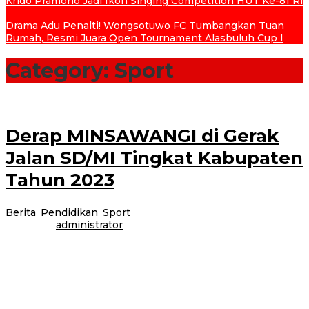
Krido Pramono Jadi Ikon Singing Competition HUT Ke-81 RI
Drama Adu Penalti! Wongsotuwo FC Tumbangkan Tuan
Rumah, Resmi Juara Open Tournament Alasbuluh Cup I
Category:
Sport
Derap MINSAWANGI di Gerak
Jalan SD/MI Tingkat Kabupaten
Tahun 2023
Berita
,
Pendidikan
,
Sport
|
20 Agustus 2023
20 Agustus
2023
oleh
administrator
Ruas jalan Letkol Istiqlah menjadi saksi kemeriahan gelaran gerak jalan
SD/MI tingkat Kabupaten dalam rangka HUT ke 78 Republik Indonesia
tahun 2023.