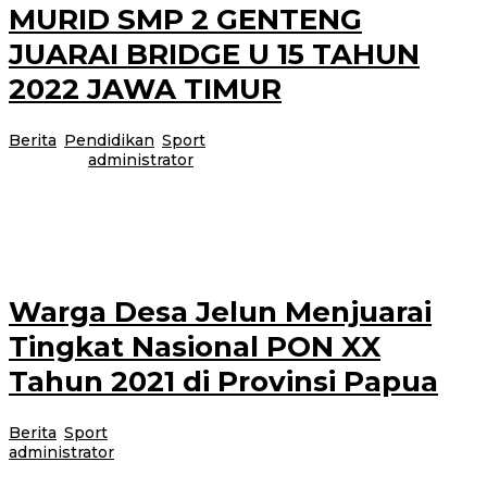
MURID SMP 2 GENTENG
JUARAI BRIDGE U 15 TAHUN
2022 JAWA TIMUR
Berita
,
Pendidikan
,
Sport
|
18 November 2022
18 November
2022
oleh
administrator
Banyuwangi, 17 Nov 2022 SMP 2 Genteng kembali menorehkan prestasi
non akademik olahraga cabang Bridge tingkat Provinsi Jawa timur di
Surabaya, cabang
Warga Desa Jelun Menjuarai
Tingkat Nasional PON XX
Tahun 2021 di Provinsi Papua
Berita
,
Sport
|
20 Oktober 2021
20 Oktober 2021
oleh
administrator
Satu lagi putra terbaik Banyuwangi menjuarai Tingkat Nasional PON XX di