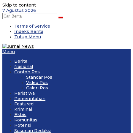
Skip to content
7 Agustus 2026
Terms of Service
Indeks Berita
Tutup Menu
Menu
Berita
Nasional
Contoh Pos
Standar Pos
Video Pos
Galeri Pos
Peristiwa
Pemerintahan
Featured
Kriminal
Ekbis
Komunitas
Potensi
Susunan Redaksi