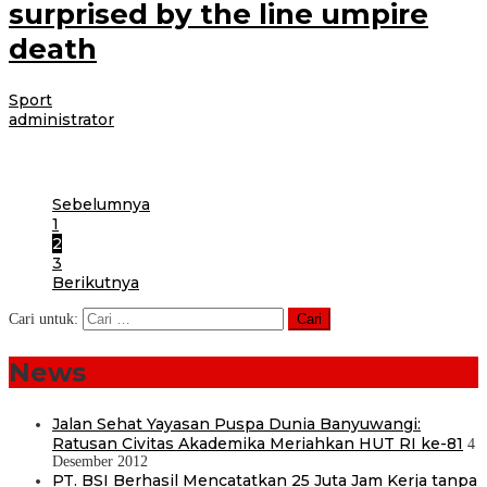
surprised by the line umpire
death
Sport
|
4 Desember 2012
4 Desember 2012
oleh
administrator
Lorem ipsum dolor sit amet, consectetur adipiscing elit. Etiam augue tellus,
varius sit amet aliquam ac, pellentesque quis felis. Nam rutrum laoreet
Sebelumnya
1
2
3
Berikutnya
Cari untuk:
News
Jalan Sehat Yayasan Puspa Dunia Banyuwangi:
Ratusan Civitas Akademika Meriahkan HUT RI ke-81
4
Desember 2012
PT. BSI Berhasil Mencatatkan 25 Juta Jam Kerja tanpa