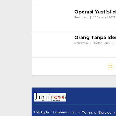
tepatnya selatan Apotik Ba
Operasi Yustisi
Featured
|
16 Januari 2021
A
BANYUWANGI – TIga Pilar b
yustisi dalam rangka penin
Orang Tanpa Ide
Peristiwa
|
16 Januari 2021
BANYUWANGI- Tiba tiba oran
Banyuwangi di bawa ke RS
Hak Cipta : Jurnalnews.com
Terms of Service