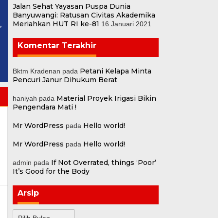
Jalan Sehat Yayasan Puspa Dunia
Banyuwangi: Ratusan Civitas Akademika
Meriahkan HUT RI ke-81
16 Januari 2021
,
Komentar Terakhir
h
Petani Kelapa Minta
Bktm Kradenan
pada
Pencuri Janur Dihukum Berat
Material Proyek Irigasi Bikin
haniyah
pada
Pengendara Mati !
Mr WordPress
Hello world!
pada
Mr WordPress
Hello world!
pada
If Not Overrated, things ‘Poor’
admin
pada
It’s Good for the Body
Arsip
Arsip