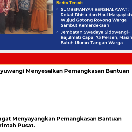
Berita Terkait
SUMBERANYAR BERSHALAWAT:
Rokat Dhisa dan Haul Masyayikh
Wujud Gotong Royong Warga
Sambut Kemerdekaan
Jembatan Swadaya Sidowangi–
Bajulmati Capai 75 Persen, Masi
Butuh Uluran Tangan Warga
nyuwangi Menyesalkan Pemangkasan Bantuan
Oleh
dministrator
asi Kepala Desa Banyuwangi (Askab) angkat bicara terkait Pemangkasan
 Kabupaten Banyuwangi Jawa Timur. Kamis
angat Menyayangkan Pemangkasan Bantuan
intah Pusat.
Oleh