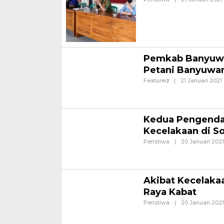
BANYUWANGI- Pemerintah D
Bantuan Pangan Non Tunai 
Pemkab Banyuwa
Petani Banyuwa
Featured
|
21 Januari 2021
A
BANYUWANGI – Jatah pupuk 
2021 mengalami peningkata
Kedua Pengendar
Kecelakaan di S
Peristiwa
|
20 Januari 2021
BANYUWANGI – Telah terjad
Jendelral A .Yani Depan K
Akibat Kecelakaa
Raya Kabat
Peristiwa
|
20 Januari 2021
BANYUWANGI- Sebuah minibu
jalan Raya kecamatan Kabat