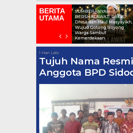
BERITA
SUMBERANYAR
UTAMA
BERSHALAWAT: Rokat
Dhisa dan Haul Masyayikh,
Wujud Gotong Royong
Warga Sambut
Kemerdekaan
1 Hari Lalu
Tujuh Nama Resmi 
Anggota BPD Sidod