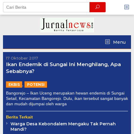
Skip
to
content
Menu
17 Oktober 2017
Ikan Endemik di Sungai Ini Menghilang, Apa
Sebabnya?
,
EKBIS
POTENSI
Bangorejo – Ikan Uceng merupakan hewan endemis di Sungai
Setail, Kecamatan Bangorejo. Dulu, ikan tersebut sangat banyak
dan mudah dijumpai oleh warga
Berita Terkait
Warga Desa Kebondalem Mengaku Tak Pernah
Mandi?