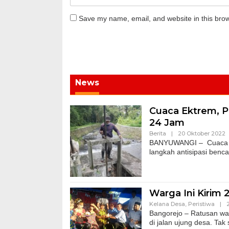
Save my name, email, and website in this brow
News
Cuaca Ektrem, P
24 Jam
Berita
|
20 Oktober 2022
BANYUWANGI – Cuaca eks
langkah antisipasi benc
Warga Ini Kirim
Kelana Desa
,
Peristiwa
|
Bangorejo – Ratusan w
di jalan ujung desa. Ta