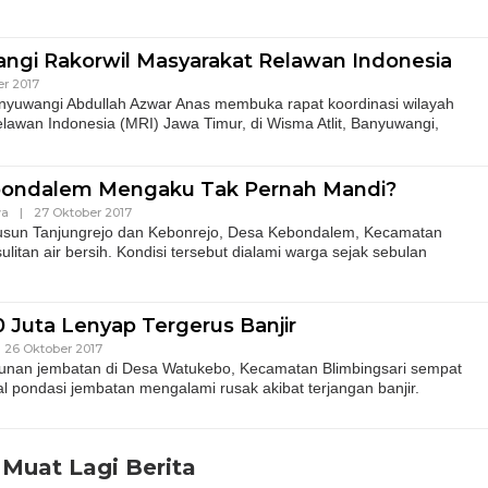
angi Rakorwil Masyarakat Relawan Indonesia
r 2017
nyuwangi Abdullah Azwar Anas membuka rapat koordinasi wilayah
elawan Indonesia (MRI) Jawa Timur, di Wisma Atlit, Banyuwangi,
ondalem Mengaku Tak Pernah Mandi?
wa
|
27 Oktober 2017
usun Tanjungrejo dan Kebonrejo, Desa Kebondalem, Kecamatan
itan air bersih. Kondisi tersebut dialami warga sejak sebulan
 Juta Lenyap Tergerus Banjir
26 Oktober 2017
unan jembatan di Desa Watukebo, Kecamatan Blimbingsari sempat
al pondasi jembatan mengalami rusak akibat terjangan banjir.
Muat Lagi Berita