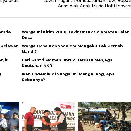
syarakat
Lewat Tagar #PemudaJamanNow, Bupat
Anas Ajak Anak Muda Hobi Inovas
orsda
Warga Ini Kirim 2000 Takir Untuk Selamatan Jalan
Desa
t Relawan
Warga Desa Kebondalem Mengaku Tak Pernah
Mandi?
njir
Hari Santri Momen Untuk Bersatu Menjaga
Keutuhan NKRI
g
Ikan Endemik di Sungai Ini Menghilang, Apa
Sebabnya?