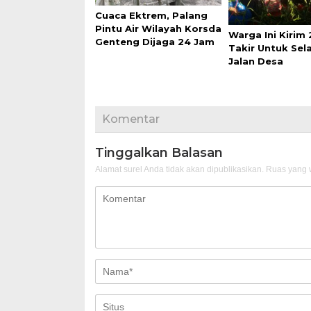
Cuaca Ektrem, Palang
Pintu Air Wilayah Korsda
Warga Ini Kirim
Genteng Dijaga 24 Jam
Takir Untuk Se
Jalan Desa
Komentar
Tinggalkan Balasan
Alamat surel Anda tidak akan dipublikasikan.
Ruas yang w