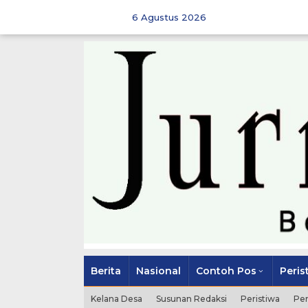
Skip
to
6 Agustus 2026
content
Berita
Nasional
Contoh Pos
Peris
Kelana Desa
Susunan Redaksi
Peristiwa
Pe