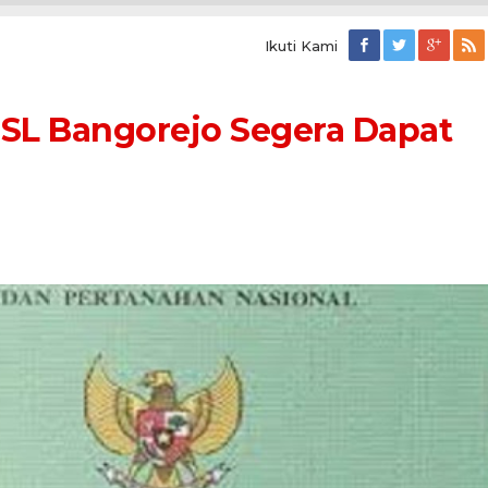
Ikuti Kami
on
ejo
L Bangorejo Segera Dapat
kat