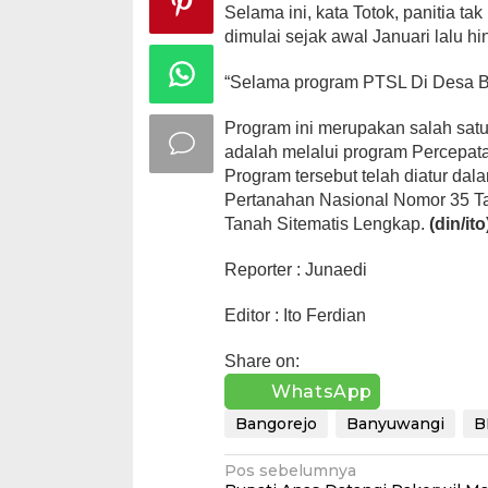
Selama ini, kata Totok, panitia t
dimulai sejak awal Januari lalu 
“Selama program PTSL Di Desa Ban
Program ini merupakan salah sat
adalah melalui program Percepat
Program tersebut telah diatur da
Pertanahan Nasional Nomor 35 T
Tanah Sitematis Lengkap.
(din/ito
Reporter : Junaedi
Editor : Ito Ferdian
Share on:
WhatsApp
Bangorejo
Banyuwangi
B
Navigasi
Pos sebelumnya