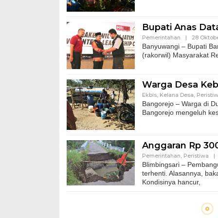
Bupati Anas Dat
Pemerintahan
|
28 Oktobe
Banyuwangi – Bupati Ba
(rakorwil) Masyarakat R
Warga Desa Keb
Ekbis
,
Kelana Desa
,
Peristi
Bangorejo – Warga di D
Bangorejo mengeluh kesul
Anggaran Rp 300
Pemerintahan
,
Peristiwa
|
Blimbingsari – Pembang
terhenti. Alasannya, bak
Kondisinya hancur,