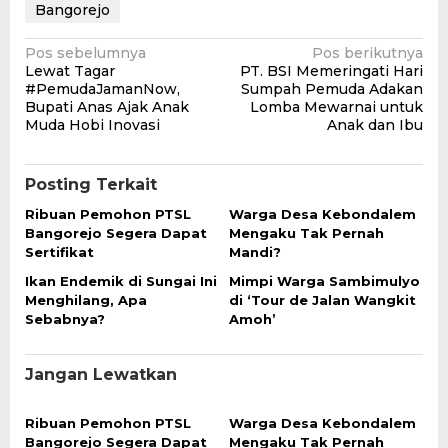
Bangorejo
Navigasi
Pos sebelumnya
Pos berikutnya
Lewat Tagar
PT. BSI Memeringati Hari
pos
#PemudaJamanNow,
Sumpah Pemuda Adakan
Bupati Anas Ajak Anak
Lomba Mewarnai untuk
Muda Hobi Inovasi
Anak dan Ibu
Posting Terkait
Ribuan Pemohon PTSL
Warga Desa Kebondalem
Bangorejo Segera Dapat
Mengaku Tak Pernah
Sertifikat
Mandi?
Ikan Endemik di Sungai Ini
Mimpi Warga Sambimulyo
Menghilang, Apa
di ‘Tour de Jalan Wangkit
Sebabnya?
Amoh’
Jangan Lewatkan
Ribuan Pemohon PTSL
Warga Desa Kebondalem
Bangorejo Segera Dapat
Mengaku Tak Pernah