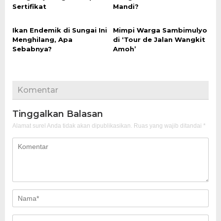
Sertifikat
Mandi?
Ikan Endemik di Sungai Ini
Mimpi Warga Sambimulyo
Menghilang, Apa
di ‘Tour de Jalan Wangkit
Sebabnya?
Amoh’
Komentar
Tinggalkan Balasan
Alamat surel Anda tidak akan dipublikasikan.
Ruas yang wajib ditandai
*