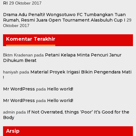
RI
29 Oktober 2017
Drama Adu Penalti! Wongsotuwo FC Tumbangkan Tuan
Rumah, Resmi Juara Open Tournament Alasbuluh Cup I
29
Oktober 2017
Komentar Terakhir
Petani Kelapa Minta Pencuri Janur
Bktm Kradenan
pada
Dihukum Berat
Material Proyek Irigasi Bikin Pengendara Mati
haniyah
pada
!
Mr WordPress
Hello world!
pada
Mr WordPress
Hello world!
pada
If Not Overrated, things ‘Poor’ It’s Good for the
admin
pada
Body
Arsip