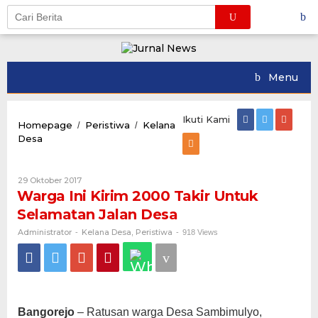
Skip
to
content
Menu
Ikuti Kami
Homepage
Peristiwa
Kelana
/
/
Warga
Desa
Ini
Kirim
2000
Oleh
29 Oktober 2017
Takir
Administrator
Warga Ini Kirim 2000 Takir Untuk
Untuk
Selamatan Jalan Desa
Selamatan
Jalan
Administrator
Kelana Desa
Peristiwa
-
,
-
918 Views
Desa
Bangorejo
– Ratusan warga Desa Sambimulyo,