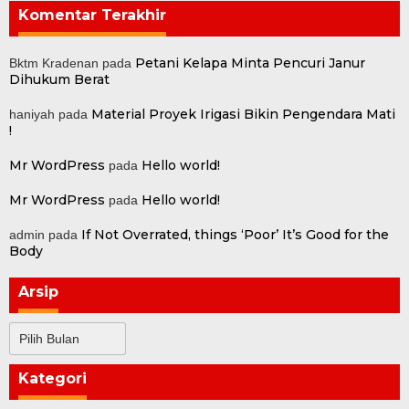
Komentar Terakhir
Petani Kelapa Minta Pencuri Janur
Bktm Kradenan
pada
Dihukum Berat
Material Proyek Irigasi Bikin Pengendara Mati
haniyah
pada
!
Mr WordPress
Hello world!
pada
Mr WordPress
Hello world!
pada
If Not Overrated, things ‘Poor’ It’s Good for the
admin
pada
Body
Arsip
Arsip
Kategori