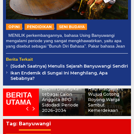
,
,
OPINI
PENDIDIKAN
SENI BUDAYA
MENILIK perkembangannya, bahasa Using Banyuwangi
mengalami periode yang sangat mengkhawatirkan, yaitu apa
yang disebut sebagai “Bunuh Diri Bahasa”. Pakar bahasa Jean
Berita Terkait
(Sudah Saatnya) Menulis Sejarah Banyuwangi Sendiri
SUMBERANYAR
Ikan Endemik di Sungai Ini Menghilang, Apa
BERSHALAWAT:
Sebabnya?
Tujuh Nama
Rokat Dhisa dan
Resmi Ditetapkan
Haul Masyayikh,
BERITA
sebagai Calon
Wujud Gotong
Anggota BPD
Royong Warga
UTAMA
Sidodadi Periode
Sambut
2026–2034
Kemerdekaan
Tag:
Banyuwangi