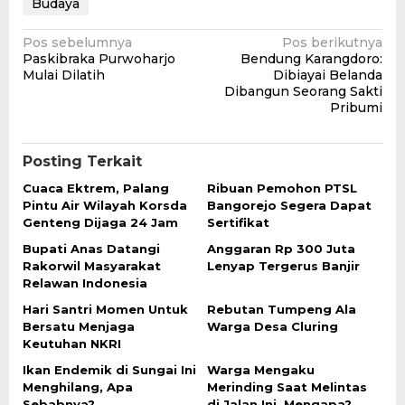
Budaya
Navigasi
Pos sebelumnya
Pos berikutnya
Paskibraka Purwoharjo
Bendung Karangdoro:
pos
Mulai Dilatih
Dibiayai Belanda
Dibangun Seorang Sakti
Pribumi
Posting Terkait
Cuaca Ektrem, Palang
Ribuan Pemohon PTSL
Pintu Air Wilayah Korsda
Bangorejo Segera Dapat
Genteng Dijaga 24 Jam
Sertifikat
Bupati Anas Datangi
Anggaran Rp 300 Juta
Rakorwil Masyarakat
Lenyap Tergerus Banjir
Relawan Indonesia
Hari Santri Momen Untuk
Rebutan Tumpeng Ala
Bersatu Menjaga
Warga Desa Cluring
Keutuhan NKRI
Ikan Endemik di Sungai Ini
Warga Mengaku
Menghilang, Apa
Merinding Saat Melintas
Sebabnya?
di Jalan Ini, Mengapa?