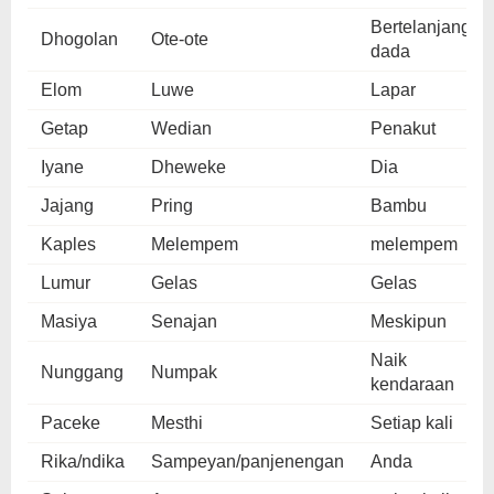
Bertelanjang
Dhogolan
Ote-ote
dada
Elom
Luwe
Lapar
Getap
Wedian
Penakut
Iyane
Dheweke
Dia
Jajang
Pring
Bambu
Kaples
Melempem
melempem
Lumur
Gelas
Gelas
Masiya
Senajan
Meskipun
Naik
Nunggang
Numpak
kendaraan
Paceke
Mesthi
Setiap kali
Rika/ndika
Sampeyan/panjenengan
Anda