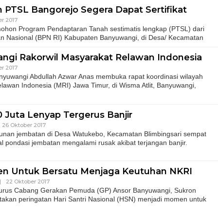
PTSL Bangorejo Segera Dapat Sertifikat
r 2017
ohon Program Pendaptaran Tanah sestimatis lengkap (PTSL) dari
n Nasional (BPN RI) Kabupaten Banyuwangi, di Desa/ Kecamatan
angi Rakorwil Masyarakat Relawan Indonesia
r 2017
nyuwangi Abdullah Azwar Anas membuka rapat koordinasi wilayah
elawan Indonesia (MRI) Jawa Timur, di Wisma Atlit, Banyuwangi,
 Juta Lenyap Tergerus Banjir
26 Oktober 2017
unan jembatan di Desa Watukebo, Kecamatan Blimbingsari sempat
al pondasi jembatan mengalami rusak akibat terjangan banjir.
en Untuk Bersatu Menjaga Keutuhan NKRI
|
22 Oktober 2017
urus Cabang Gerakan Pemuda (GP) Ansor Banyuwangi, Sukron
kan peringatan Hari Santri Nasional (HSN) menjadi momen untuk