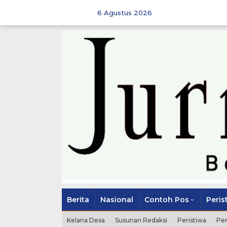
Skip
to
6 Agustus 2026
content
Berita
Nasional
Contoh Pos
Peris
Kelana Desa
Susunan Redaksi
Peristiwa
Pe