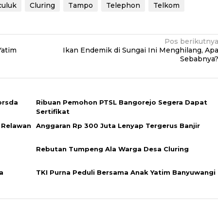
uluk
Cluring
Tampo
Telephon
Telkom
Pos berikutny
Yatim
Ikan Endemik di Sungai Ini Menghilang, Ap
Sebabnya
orsda
Ribuan Pemohon PTSL Bangorejo Segera Dapat
Sertifikat
t Relawan
Anggaran Rp 300 Juta Lenyap Tergerus Banjir
Rebutan Tumpeng Ala Warga Desa Cluring
a
TKI Purna Peduli Bersama Anak Yatim Banyuwangi