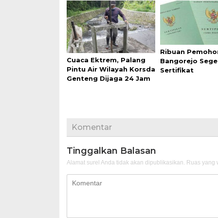
Ribuan Pemoho
Cuaca Ektrem, Palang
Bangorejo Sege
Pintu Air Wilayah Korsda
Sertifikat
Genteng Dijaga 24 Jam
Komentar
Tinggalkan Balasan
Alamat surel Anda tidak akan dipublikasikan.
Ruas yang w