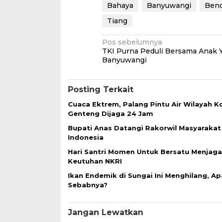
Bahaya
Banyuwangi
Benc
Tiang
Navigasi
Pos sebelumnya
TKI Purna Peduli Bersama Anak 
pos
Banyuwangi
Posting Terkait
Cuaca Ektrem, Palang Pintu Air Wilayah K
Genteng Dijaga 24 Jam
Bupati Anas Datangi Rakorwil Masyaraka
Indonesia
Hari Santri Momen Untuk Bersatu Menjaga
Keutuhan NKRI
Ikan Endemik di Sungai Ini Menghilang, Ap
Sebabnya?
Jangan Lewatkan