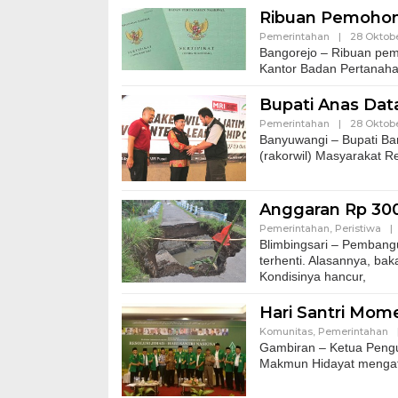
Ribuan Pemohon 
Pemerintahan
|
28 Oktobe
Bangorejo – Ribuan pem
Kantor Badan Pertanaha
Bupati Anas Dat
Pemerintahan
|
28 Oktobe
Banyuwangi – Bupati Ba
(rakorwil) Masyarakat R
Anggaran Rp 300
Pemerintahan
,
Peristiwa
|
Blimbingsari – Pembang
terhenti. Alasannya, bak
Kondisinya hancur,
Hari Santri Mom
Komunitas
,
Pemerintahan
Gambiran – Ketua Peng
Makmun Hidayat mengata