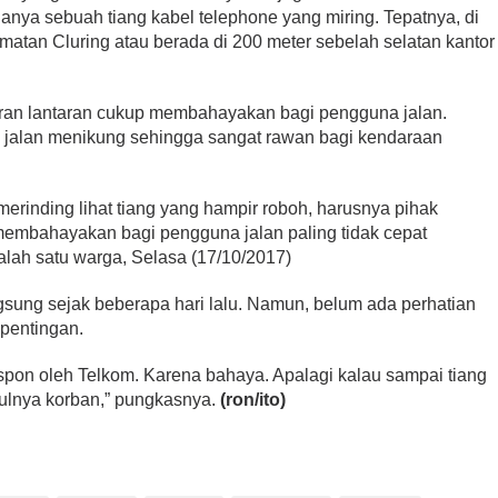
nya sebuah tiang kabel telephone yang miring. Tepatnya, di
tan Cluring atau berada di 200 meter sebelah selatan kantor
taran lantaran cukup membahayakan bagi pengguna jalan.
isi jalan menikung sehingga sangat rawan bagi kendaraan
i merinding lihat tiang yang hampir roboh, harusnya pihak
embahayakan bagi pengguna jalan paling tidak cepat
salah satu warga, Selasa (17/10/2017)
ngsung sejak beberapa hari lalu. Namun, belum ada perhatian
epentingan.
espon oleh Telkom. Karena bahaya. Apalagi kalau sampai tiang
ulnya korban,” pungkasnya.
(ron/ito)