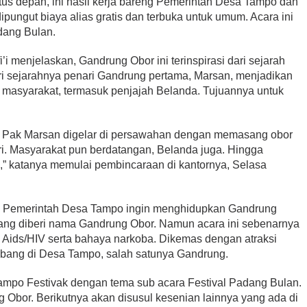
tus depan, ini hasil kerja bareng Pemerintah Desa Tampo dan
dipungut biaya alias gratis dan terbuka untuk umum. Acara ini
dang Bulan.
i menjelaskan, Gandrung Obor ini terinspirasi dari sejarah
ari sejarahnya penari Gandrung pertama, Marsan, menjadikan
n masyarakat, termasuk penjajah Belanda. Tujuannya untuk
ng Pak Marsan digelar di persawahan dengan memasang obor
ri. Masyarakat pun berdatangan, Belanda juga. Hingga
k,” katanya memulai pembincaraan di kantornya, Selasa
ya, Pemerintah Desa Tampo ingin menghidupkan Gandrung
ang diberi nama Gandrung Obor. Namun acara ini sebenarnya
a Aids/HIV serta bahaya narkoba. Dikemas dengan atraksi
ang di Desa Tampo, salah satunya Gandrung.
ampo Festivak dengan tema sub acara Festival Padang Bulan.
Obor. Berikutnya akan disusul kesenian lainnya yang ada di