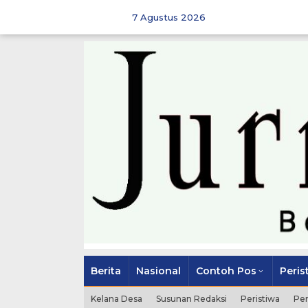
Skip
to
7 Agustus 2026
content
Berita
Nasional
Contoh Pos
Peris
Kelana Desa
Susunan Redaksi
Peristiwa
Pe