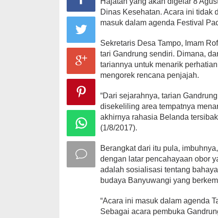
Hajatan yang akan digelar 8 Agus
Dinas Kesehatan. Acara ini tidak 
masuk dalam agenda Festival Pa
Sekretaris Desa Tampo, Imam Rofi’
tari Gandrung sendiri. Dimana, d
tariannya untuk menarik perhatia
mengorek rencana penjajah.
“Dari sejarahnya, tarian Gandru
disekeliling area tempatnya mena
akhirnya rahasia Belanda tersiba
(1/8/2017).
Berangkat dari itu pula, imbuhn
dengan latar pencahayaan obor y
adalah sosialisasi tentang bahay
budaya Banyuwangi yang berkemb
“Acara ini masuk dalam agenda T
Sebagai acara pembuka Gandrung 