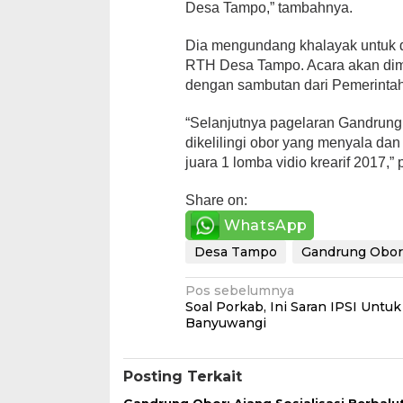
Desa Tampo,” tambahnya.
Dia mengundang khalayak untuk 
RTH Desa Tampo. Acara akan dimu
dengan sambutan dari Pemerinta
“Selanjutnya pagelaran Gandrung 
dikelilingi obor yang menyala dan
juara 1 lomba vidio krearif 2017,
Share on:
WhatsApp
Desa Tampo
Gandrung Obo
Navigasi
Pos sebelumnya
Soal Porkab, Ini Saran IPSI Untu
pos
Banyuwangi
Posting Terkait