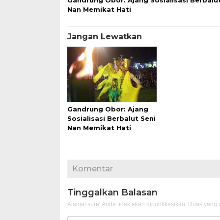
Gandrung Obor: Ajang Sosialisasi Berbalu
Nan Memikat Hati
Jangan Lewatkan
Gandrung Obor: Ajang
Sosialisasi Berbalut Seni
Nan Memikat Hati
Komentar
Tinggalkan Balasan
Alamat surel Anda tidak akan dipublikasikan.
Ruas yang w