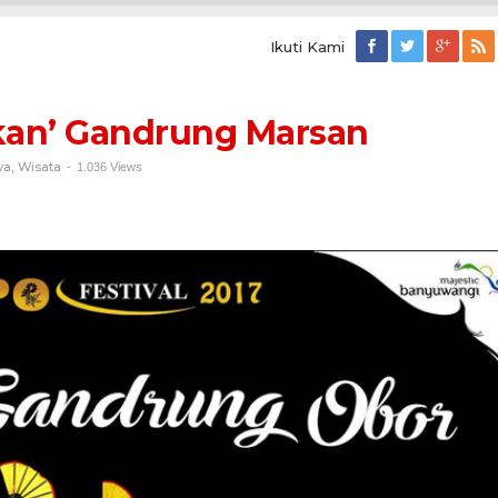
Ikuti Kami
n'
g
kan’ Gandrung Marsan
ya
Wisata
,
-
1.036 Views