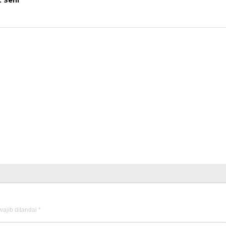
t Seni
ajib ditandai
*