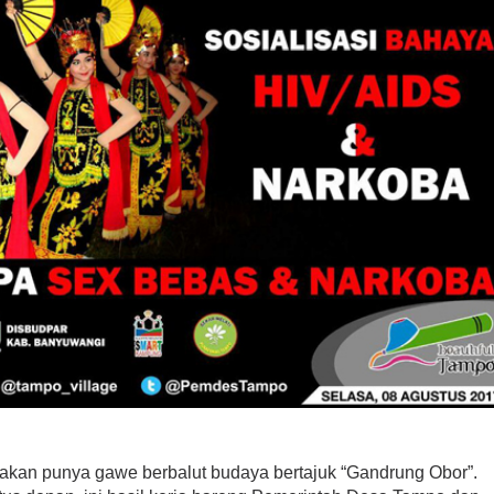
kan punya gawe berbalut budaya bertajuk “Gandrung Obor”.